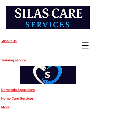
About Us
Training service
Dementia Specialism
Home Care Services
More