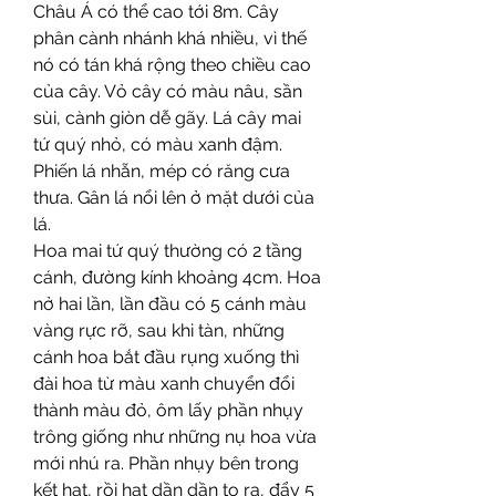
Châu Á có thể cao tới 8m. Cây 
phân cành nhánh khá nhiều, vì thế 
nó có tán khá rộng theo chiều cao 
của cây. Vỏ cây có màu nâu, sần 
sùi, cành giòn dễ gãy. Lá cây mai 
tứ quý nhỏ, có màu xanh đậm. 
Phiến lá nhẵn, mép có răng cưa 
thưa. Gân lá nổi lên ở mặt dưới của 
lá.
Hoa mai tứ quý thường có 2 tầng 
cánh, đường kính khoảng 4cm. Hoa 
nở hai lần, lần đầu có 5 cánh màu 
vàng rực rỡ, sau khi tàn, những 
cánh hoa bắt đầu rụng xuống thì 
đài hoa từ màu xanh chuyển đổi 
thành màu đỏ, ôm lấy phần nhụy 
trông giống như những nụ hoa vừa 
mới nhú ra. Phần nhụy bên trong 
kết hạt, rồi hạt dần dần to ra, đẩy 5 