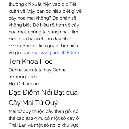
thường chỉ xuất hiện vào dịp Tết 
xuân về. Vậy bạn có hiểu biết gì về 
cây hoa mai không? Đa phần sẽ 
không biết. Để hiểu rõ hơn về cây 
hoa mai, chúng ta cùng nhau tìm 
hiểu qua bài viết sau đây nhé!
====>> Bài viết liên quan: Tìm hiểu 
về giá 
bán mai vàng hoành 80cm
Tên Khoa Học
Ochna serrulata hay Ochna 
atropurpurea
Họ: Ochaceae
Đặc Điểm Nổi Bật của 
Cây Mai Tứ Quý
Mai tứ quý thuộc cây thân gỗ, có 
thể cao từ 2-3m, có một số cây ở 
Thái Lan và một số nơi ở khu vực 