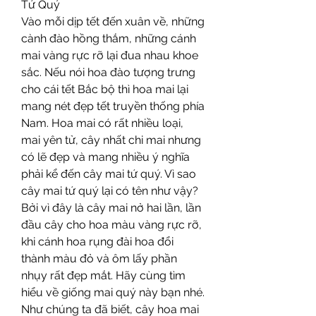
Tứ Quý
Vào mỗi dịp tết đến xuân về, những 
cành đào hồng thắm, những cánh 
mai vàng rực rỡ lại đua nhau khoe 
sắc. Nếu nói hoa đào tượng trưng 
cho cái tết Bắc bộ thì hoa mai lại 
mang nét đẹp tết truyền thống phía 
Nam. Hoa mai có rất nhiều loại, 
mai yên tử, cây nhất chi mai nhưng 
có lẽ đẹp và mang nhiều ý nghĩa 
phải kể đến cây mai tứ quý. Vì sao 
cây mai tứ quý lại có tên như vậy? 
Bởi vì đây là cây mai nở hai lần, lần 
đầu cây cho hoa màu vàng rực rỡ, 
khi cánh hoa rụng đài hoa đổi 
thành màu đỏ và ôm lấy phần 
nhụy rất đẹp mắt. Hãy cùng tìm 
hiểu về giống mai quý này bạn nhé.
Như chúng ta đã biết, cây hoa mai 