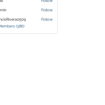
ia
Follow
amin
Follow
ncisRivera0509
Follow
Rivera0509
 Members (386)