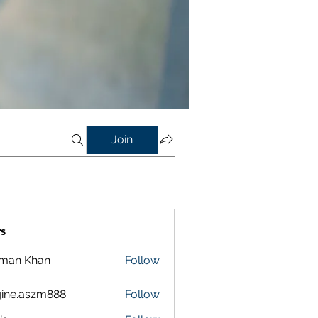
Join
s
lman Khan
Follow
ine.aszm888
Follow
aszm888