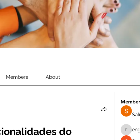
Members
About
Member
Sa
cionalidades do 
eng
engine.