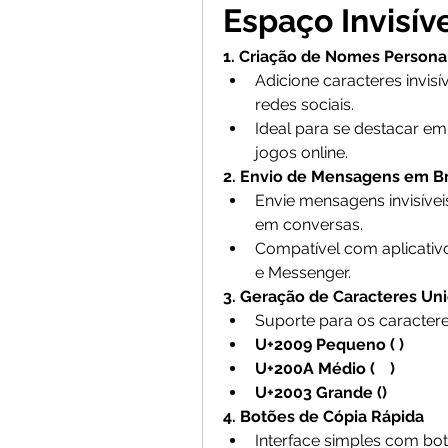
Espaço Invisív
1. Criação de Nomes Persona
Adicione caracteres invisí
redes sociais.
Ideal para se destacar e
jogos online.
2. Envio de Mensagens em B
Envie mensagens invisívei
em conversas.
Compatível com aplicati
e Messenger.
3. Geração de Caracteres Un
Suporte para os caractere
U+2009 Pequeno ( )
U+200A Médio (ﾠ)
U+2003 Grande (ㅤ)
4. Botões de Cópia Rápida
Interface simples com bot