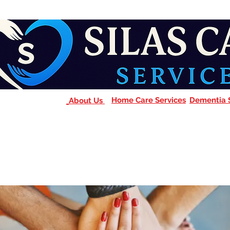
Home Care Services
Dementia 
About Us