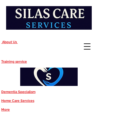
About Us
Training service
Dementia Specialism
Home Care Services
More