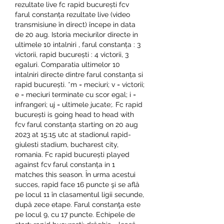
rezultate live fc rapid bucurești fcv 
farul constanța rezultate live (video 
transmisiune în direct) începe in data 
de 20 aug. Istoria meciurilor directe in 
ultimele 10 intalniri , farul constanța : 3 
victorii, rapid bucurești : 4 victorii, 3 
egaluri. Comparatia ultimelor 10 
intalniri directe dintre farul constanța si 
rapid bucurești. *m = meciuri; v = victorii; 
e = meciuri terminate cu scor egal; i = 
infrangeri; uj = ultimele jucate;. Fc rapid 
bucurești is going head to head with 
fcv farul constanța starting on 20 aug 
2023 at 15:15 utc at stadionul rapid-
giulesti stadium, bucharest city, 
romania. Fc rapid bucurești played 
against fcv farul constanța in 1 
matches this season. În urma acestui 
succes, rapid face 16 puncte şi se află 
pe locul 11 în clasamentul ligii secunde, 
după zece etape. Farul constanţa este 
pe locul 9, cu 17 puncte. Echipele de 