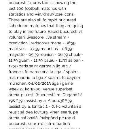
bucurești fixtures tab is showing the 
last 100 football matches with 
statistics and win/draw/lose icons. 
There are also all fc rapid bucurești 
scheduled matches that they are going 
to play in the future. Rapid bucuresti vs 
voluntari: livescore, live stream + 
prediction | redscores mahe - 06:39 
maldives - 07:39 mauritius - 06:39 
mayotte - 05:39 reunion - 06:39 chuuk - 
12:39 guam - 12:39 palau - 11:39 saipan - 
12:39 paris saint germain ligue 1 / 
france 1 fc barcelona la liga / spain 1 
real madrid la liga / spain 1 fc bayern 
münchen. 04/02/2023 liga i game 
week 24 ko 19:00. Venue superbet 
arena-giulești (bucurești) m. Dugandžić 
19&#39; (assist by a. Albu 43&#39; 
(assist by a. Ioniță ) 2 - 0. Fc voluntari a 
reușit să dea lovitura, vineri seară, pe 
arena națională, învingând pe rapid 
bucurești, scor 1-0, într-o partidă 