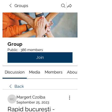
Groups
Group
Public
·
386 members
Join
Discussion
Media
Members
About
Back
Margert Czolba
Margert Czolba
September 25, 2023
Rapid bucureşti - 