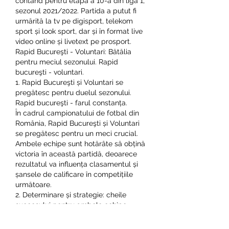
contând pentru etapa a 10-a din liga 1, 
sezonul 2021/2022. Partida a putut fi 
urmărită la tv pe digisport, telekom 
sport și look sport, dar și în format live 
video online și livetext pe prosport. 
Rapid Bucureşti - Voluntari: Bătălia 
pentru meciul sezonului. Rapid 
bucureşti - voluntari.
1. Rapid Bucureşti și Voluntari se 
pregătesc pentru duelul sezonului. 
Rapid bucureşti - farul constanța.
În cadrul campionatului de fotbal din 
România, Rapid Bucureşti și Voluntari 
se pregătesc pentru un meci crucial. 
Ambele echipe sunt hotărâte să obțină 
victoria în această partidă, deoarece 
rezultatul va influența clasamentul și 
șansele de calificare în competițiile 
următoare.
2. Determinare și strategie: cheile 
succesului pentru ambele echipe. 
Rapid bucureşti - cfr cluj.
Atât Rapid Bucureşti, cât și Voluntari, își 