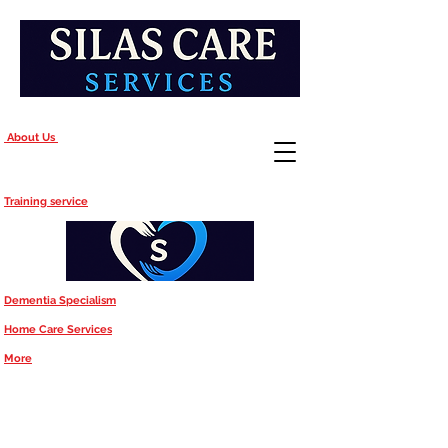
About Us
Training service
Dementia Specialism
Home Care Services
More