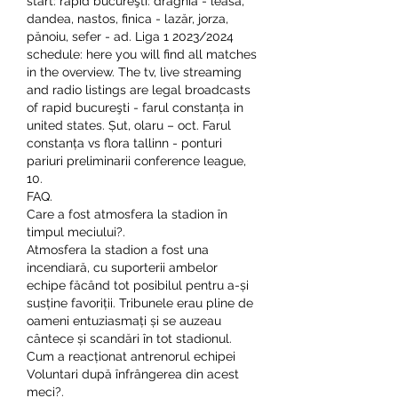
start: rapid bucureşti: drăghia - leasă, 
dandea, nastos, finica - lazăr, jorza, 
pănoiu, sefer - ad. Liga 1 2023/2024 
schedule: here you will find all matches 
in the overview. The tv, live streaming 
and radio listings are legal broadcasts 
of rapid bucureşti - farul constanța in 
united states. Șut, olaru – oct. Farul 
constanța vs flora tallinn - ponturi 
pariuri preliminarii conference league, 
10. 
FAQ.
Care a fost atmosfera la stadion în 
timpul meciului?.
Atmosfera la stadion a fost una 
incendiară, cu suporterii ambelor 
echipe făcând tot posibilul pentru a-și 
susține favoriții. Tribunele erau pline de 
oameni entuziasmați și se auzeau 
cântece și scandări în tot stadionul.
Cum a reacționat antrenorul echipei 
Voluntari după înfrângerea din acest 
meci?.