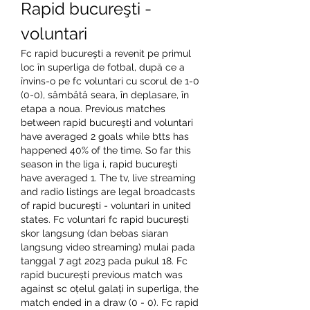
Rapid bucureşti - 
voluntari
Fc rapid bucureşti a revenit pe primul 
loc în superliga de fotbal, după ce a 
învins-o pe fc voluntari cu scorul de 1-0 
(0-0), sâmbătă seara, în deplasare, în 
etapa a noua. Previous matches 
between rapid bucureşti and voluntari 
have averaged 2 goals while btts has 
happened 40% of the time. So far this 
season in the liga i, rapid bucureşti 
have averaged 1. The tv, live streaming 
and radio listings are legal broadcasts 
of rapid bucureşti - voluntari in united 
states. Fc voluntari fc rapid bucurești 
skor langsung (dan bebas siaran 
langsung video streaming) mulai pada 
tanggal 7 agt 2023 pada pukul 18. Fc 
rapid bucurești previous match was 
against sc oțelul galați in superliga, the 
match ended in a draw (0 - 0). Fc rapid 