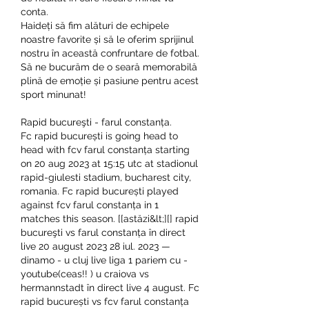
conta.
Haideți să fim alături de echipele 
noastre favorite și să le oferim sprijinul 
nostru în această confruntare de fotbal. 
Să ne bucurăm de o seară memorabilă 
plină de emoție și pasiune pentru acest 
sport minunat!
Rapid bucureşti - farul constanța.
Fc rapid bucurești is going head to 
head with fcv farul constanța starting 
on 20 aug 2023 at 15:15 utc at stadionul 
rapid-giulesti stadium, bucharest city, 
romania. Fc rapid bucurești played 
against fcv farul constanța in 1 
matches this season. [[astăzi&lt;][] rapid 
bucureşti vs farul constanța în direct 
live 20 august 2023 28 iul. 2023 — 
dinamo - u cluj live liga 1 pariem cu - 
youtube(ceas!! ) u craiova vs 
hermannstadt în direct live 4 august. Fc 
rapid bucurești vs fcv farul constanța 