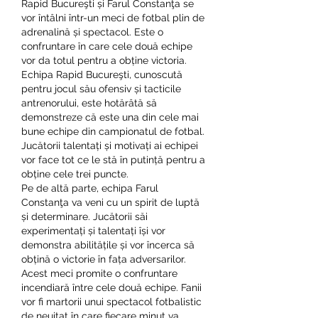
Rapid Bucureşti și Farul Constanţa se 
vor întâlni într-un meci de fotbal plin de 
adrenalină și spectacol. Este o 
confruntare în care cele două echipe 
vor da totul pentru a obține victoria.
Echipa Rapid Bucureşti, cunoscută 
pentru jocul său ofensiv și tacticile 
antrenorului, este hotărâtă să 
demonstreze că este una din cele mai 
bune echipe din campionatul de fotbal. 
Jucătorii talentați și motivați ai echipei 
vor face tot ce le stă în putință pentru a 
obține cele trei puncte.
Pe de altă parte, echipa Farul 
Constanţa va veni cu un spirit de luptă 
și determinare. Jucătorii săi 
experimentați și talentați își vor 
demonstra abilitățile și vor încerca să 
obțină o victorie în fața adversarilor.
Acest meci promite o confruntare 
incendiară între cele două echipe. Fanii 
vor fi martorii unui spectacol fotbalistic 
de neuitat în care fiecare minut va 