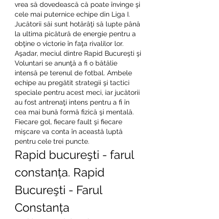
vrea să dovedească că poate învinge şi 
cele mai puternice echipe din Liga I. 
Jucătorii săi sunt hotărâţi să lupte până 
la ultima picătură de energie pentru a 
obţine o victorie în faţa rivalilor lor.
Aşadar, meciul dintre Rapid Bucureşti şi 
Voluntari se anunţă a fi o bătălie 
intensă pe terenul de fotbal. Ambele 
echipe au pregătit strategii şi tactici 
speciale pentru acest meci, iar jucătorii 
au fost antrenaţi intens pentru a fi în 
cea mai bună formă fizică şi mentală. 
Fiecare gol, fiecare fault şi fiecare 
mişcare va conta în această luptă 
pentru cele trei puncte.
Rapid bucureşti - farul 
constanța. Rapid 
Bucureşti - Farul 
Constanța