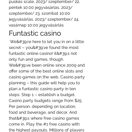
puskás scale. 2023/ szeptember/ 22, 
péntek 10:00 jegyvásárlás. 2023/ 
szeptember/ 23, szombat 10:00 
jegyvásárlás. 2023/ szeptember/ 24, 
vasárnap 10:00 jegyvásárlás. 
Funtastic casino
 We&#39;re here to let you in on a little 
secret – you&#39;ve found the most 
funtastic online casino! it&#39;s not 
only fun and games, though. 
We&#39;ve been online since 2009 and 
offer some of the best online slots and 
casino games on the web. Casino party 
planning – this guide will help you to 
plan a funtastic casino party in ten 
steps. Step 1 – establish a budget. 
Casino party budgets range from $25. 
Per person, depending on location, 
food and beverage, and décor. And 
that&#39;s where free casino games 
come in. Play the #1 free casino with 
the highest payouts. Millions of players 