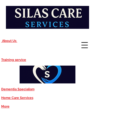
About Us
Training service
Dementia Specialism
Home Care Services
More