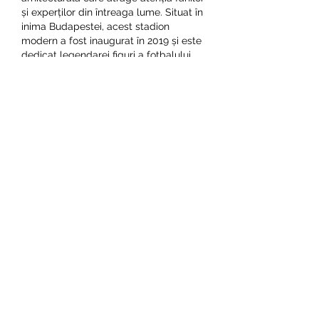
și experților din întreaga lume. Situat în 
inima Budapestei, acest stadion 
modern a fost inaugurat în 2019 și este 
dedicat legendarei figuri a fotbalului 
maghiar, Ferenc Puskás.
Design și facilități de ultimă generație. 
Joc online joker casino tinysoft.
Stadionul Puskás impresionează cu 
designul său futurist și facilitățile de 
ultimă generație. Cu o capacitate de 
peste 67.000 de spectatori, acesta 
găzduiește evenimente sportive de 
talie mondială, inclusiv meciuri de 
fotbal internaționale și finale de cupă.
Stadionul este dotat cu o acoperiș 
retractabil, care poate fi deschis sau 
închis în funcție de condițiile meteo. 
Astfel, fanii se pot bucura de meciuri 
într-un mediu confortabil, indiferent de 
vremea de afară. De asemenea, 
stadionul dispune de o zonă VIP 
modernă, restaurante și magazine.