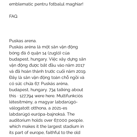
emblematic pentru fotbalul maghiar!
FAQ.
Puskas arena.
Puskás aréna là một sân vận động 
bóng đá ở quận 14 (zugló) của 
budapest, hungary. Việc xây dựng sân 
vận động được bắt đầu vào năm 2017 
và đã hoàn thành trước cuối năm 2019. 
Đây là sân vận động toàn chỗ ngồi và 
có sức chứa 67. Puskás aréna, 
budapest, hungary. 734 talking about 
this · 127,794 were here. Multifunkciós 
létesítmény, a magyar labdarúgó-
válogatott otthona, a 2021-es 
labdarúgó európa-bajnoksá. The 
auditorium holds over 67,000 people, 
which makes it the largest stadium in 
its part of europe, faithful to the old 