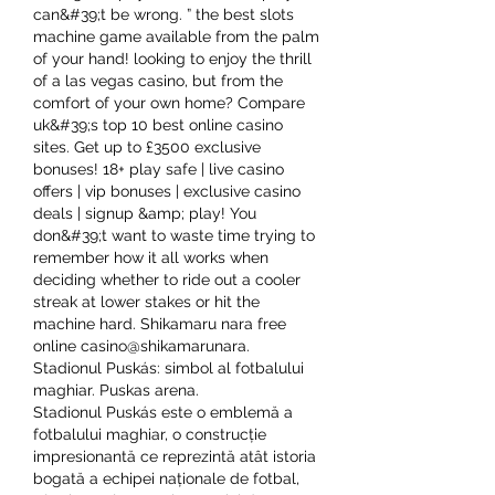
can&#39;t be wrong. ” the best slots 
machine game available from the palm 
of your hand! looking to enjoy the thrill 
of a las vegas casino, but from the 
comfort of your own home? Compare 
uk&#39;s top 10 best online casino 
sites. Get up to £3500 exclusive 
bonuses! 18+ play safe | live casino 
offers | vip bonuses | exclusive casino 
deals | signup &amp; play! You 
don&#39;t want to waste time trying to 
remember how it all works when 
deciding whether to ride out a cooler 
streak at lower stakes or hit the 
machine hard. Shikamaru nara free 
online casino@shikamarunara. 
Stadionul Puskás: simbol al fotbalului 
maghiar. Puskas arena.
Stadionul Puskás este o emblemă a 
fotbalului maghiar, o construcție 
impresionantă ce reprezintă atât istoria 
bogată a echipei naționale de fotbal, 