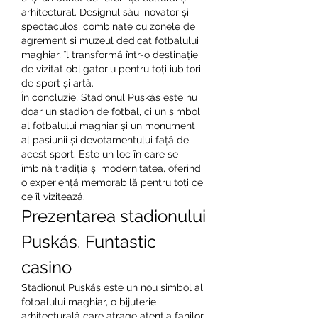
arhitectural. Designul său inovator și 
spectaculos, combinate cu zonele de 
agrement și muzeul dedicat fotbalului 
maghiar, îl transformă într-o destinație 
de vizitat obligatoriu pentru toți iubitorii 
de sport și artă.
În concluzie, Stadionul Puskás este nu 
doar un stadion de fotbal, ci un simbol 
al fotbalului maghiar și un monument 
al pasiunii și devotamentului față de 
acest sport. Este un loc în care se 
îmbină tradiția și modernitatea, oferind 
o experiență memorabilă pentru toți cei 
ce îl vizitează.
Prezentarea stadionului 
Puskás. Funtastic 
casino
Stadionul Puskás este un nou simbol al 
fotbalului maghiar, o bijuterie 
arhitecturală care atrage atenția fanilor 