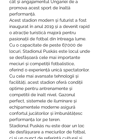
cât și angajamentul Ungariei de a 
promova acest sport de înaltă 
performanță.
Acest stadion modern și futurist a fost 
inaugurat în anul 2019 și a devenit rapid 
o atracție turistică majoră pentru 
pasionații de fotbal din întreaga lume. 
Cu o capacitate de peste 67.000 de 
locuri, Stadionul Puskás este locul unde 
se desfășoară cele mai importante 
meciuri și competiții fotbalistice, 
oferind o experiență unică spectatorilor.
Cu cele mai avansate tehnologii și 
facilități, acest stadion oferă condiții 
optime pentru antrenamente și 
competitii de înalt nivel. Gazonul 
perfect, sistemele de iluminare și 
echipamentele moderne asigură 
confortul jucătorilor și îmbunătățesc 
performanța lor pe teren.
Stadionul Puskás nu este doar un loc 
de desfășurare a meciurilor de fotbal, 
ci și un punct de referință cultural și 