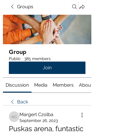
Groups
Group
Public
·
385 members
Join
Discussion
Media
Members
About
Back
Margert Czolba
Margert Czolba
September 26, 2023
Puskas arena, funtastic 