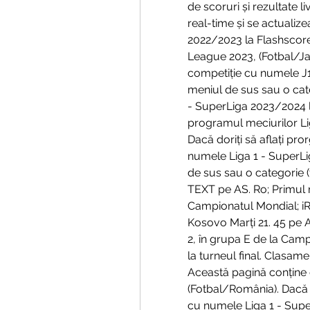
de scoruri și rezultate 
real-time și se actualiz
2022/2023 la Flashscore
League 2023, (Fotbal/Japo
competiție cu numele J1 
meniul de sus sau o cate
- SuperLiga 2023/2024 l
programul meciurilor Li
Dacă doriți să aflați pro
numele Liga 1 - SuperLig
de sus sau o categorie (
TEXT pe AS. Ro; Primul me
Campionatul Mondial; iRo
Kosovo Marți 21. 45 pe 
2, în grupa E de la Camp
la turneul final. Clasam
Această pagină conține 
(Fotbal/România). Dacă do
cu numele Liga 1 - Super