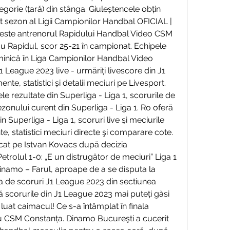
gorie (țară) din stânga. Giuleștencele obțin 
 sezon al Ligii Campionilor Handbal OFICIAL | 
ste antrenorul Rapidului Handbal Video CSM 
ou Rapidul, scor 25-21 în campionat. Echipele 
inică în Liga Campionilor Handbal Video 
 League 2023 live - urmăriți livescore din J1 
te, statistici și detalii meciuri pe Livesport. 
e rezultate din Superliga - Liga 1, scorurile de 
sezonului curent din Superliga - Liga 1. Ro oferă 
in Superliga - Liga 1, scoruri live şi meciurile 
 statistici meciuri directe şi comparare cote. 
tacat pe Istvan Kovacs după decizia 
trolul 1-0: „E un distrugător de meciuri” Liga 1 
inamo – Farul, aproape de a se disputa la 
a de scoruri J1 League 2023 din sectiunea 
 scorurile din J1 League 2023 mai puteți găsi 
uat caimacul! Ce s-a întâmplat în finala 
 CSM Constanța. Dinamo Bucureşti a cucerit 