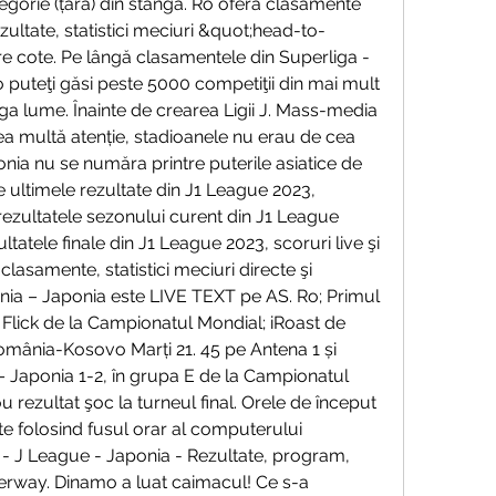
gorie (țară) din stânga. Ro oferă clasamente 
ezultate, statistici meciuri &quot;head-to-
 cote. Pe lângă clasamentele din Superliga - 
o puteţi găsi peste 5000 competiţii din mai mult 
aga lume. Înainte de crearea Ligii J. Mass-media 
rea multă atenție, stadioanele nu erau de cea 
ponia nu se număra printre puterile asiatice de 
e ultimele rezultate din J1 League 2023, 
 rezultatele sezonului curent din J1 League 
ltatele finale din J1 League 2023, scoruri live şi 
asamente, statistici meciuri directe şi 
a – Japonia este LIVE TEXT pe AS. Ro; Primul 
i Flick de la Campionatul Mondial; iRoast de 
România-Kosovo Marți 21. 45 pe Antena 1 și 
Japonia 1-2, în grupa E de la Campionatul 
 rezultat şoc la turneul final. Orele de început 
te folosind fusul orar al computerului 
 J League - Japonia - Rezultate, program, 
cerway. Dinamo a luat caimacul! Ce s-a 