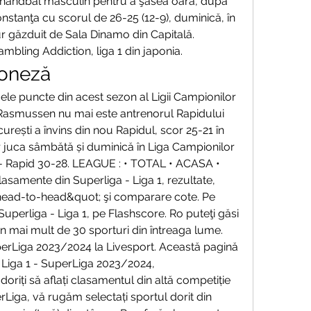
handbal masculin pentru a şasea oară, după 
stanţa cu scorul de 26-25 (12-9), duminică, în 
our găzduit de Sala Dinamo din Capitală. 
bling Addiction, liga 1 din japonia.
poneză
ele puncte din acest sezon al Ligii Campionilor 
asmussen nu mai este antrenorul Rapidului 
ști a învins din nou Rapidul, scor 25-21 în 
 juca sâmbătă și duminică în Liga Campionilor 
- Rapid 30-28. LEAGUE : • TOTAL • ACASA • 
samente din Superliga - Liga 1, rezultate, 
t;head-to-head&quot; şi comparare cote. Pe 
uperliga - Liga 1, pe Flashscore. Ro puteţi găsi 
n mai mult de 30 sporturi din întreaga lume. 
erLiga 2023/2024 la Livesport. Această pagină 
 Liga 1 - SuperLiga 2023/2024, 
riți să aflați clasamentul din altă competiție 
Liga, vă rugăm selectați sportul dorit din 