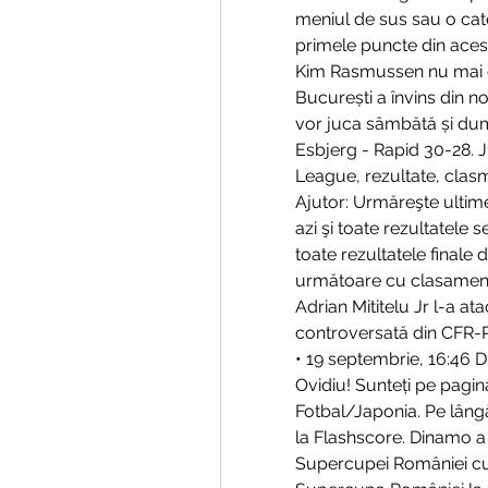
meniul de sus sau o cate
primele puncte din acest
Kim Rasmussen nu mai e
București a învins din n
vor juca sâmbătă și dum
Esbjerg - Rapid 30-28. J1
League, rezultate, clasmen
Ajutor: Urmăreşte ultimel
azi şi toate rezultatele 
toate rezultatele finale d
următoare cu clasamente,
Adrian Mititelu Jr l-a a
controversată din CFR-Pe
• 19 septembrie, 16:46 D
Ovidiu! Sunteți pe pagin
Fotbal/Japonia. Pe lângă
la Flashscore. Dinamo a l
Supercupei României cu