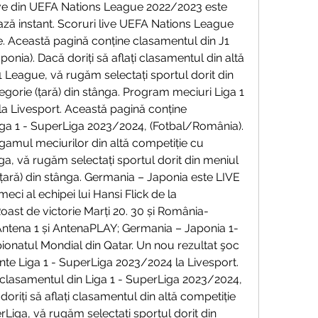
live din UEFA Nations League 2022/2023 este 
ează instant. Scoruri live UEFA Nations League 
. Această pagină conține clasamentul din J1 
nia). Dacă doriți să aflați clasamentul din altă 
League, vă rugăm selectați sportul dorit din 
gorie (țară) din stânga. Program meciuri Liga 1 
a Livesport. Această pagină conține 
ga 1 - SuperLiga 2023/2024, (Fotbal/România). 
rgamul meciurilor din altă competiție cu 
a, vă rugăm selectați sportul dorit din meniul 
țară) din stânga. Germania – Japonia este LIVE 
ci al echipei lui Hansi Flick de la 
ast de victorie Marți 20. 30 și România-
Antena 1 și AntenaPLAY; Germania – Japonia 1-
ionatul Mondial din Qatar. Un nou rezultat şoc 
ente Liga 1 - SuperLiga 2023/2024 la Livesport. 
clasamentul din Liga 1 - SuperLiga 2023/2024, 
riți să aflați clasamentul din altă competiție 
Liga, vă rugăm selectați sportul dorit din 