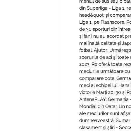
meniul de sus sau o cate
din Superliga - Liga 1, r
head&quot; şi comparare
Liga 1, pe Flashscore. R
de 30 sporturi din între
și fanii nu au acordat p
mai înaltă calitate și Ja
fotbal. Ajutor: Urmăreşt
scorurile de azi şi toate
2023. Ro oferă toate rezu
meciurile următoare cu cl
comparare cote. Germani
meci al echipei lui Hans
victorie Marți 20. 30 și 
AntenaPLAY; Germania – 
Mondial din Qatar. Un nou
ale meciurilor sunt afișa
dumneavoastră. Sumar -
clasament şi ştiri - Soc