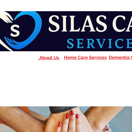
Home Care Services
Dementia 
About Us