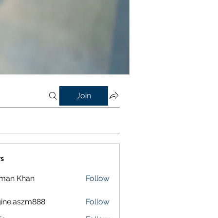
Join
s
lman Khan
Follow
ine.aszm888
Follow
aszm888