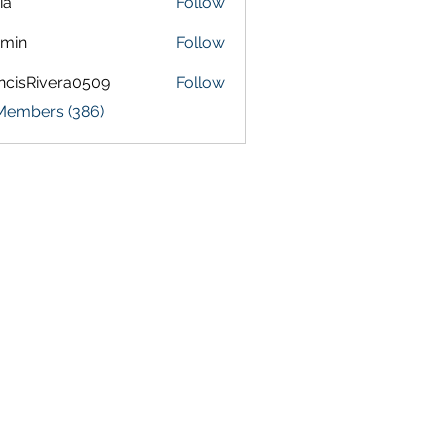
ia
Follow
amin
Follow
ncisRivera0509
Follow
Rivera0509
 Members (386)