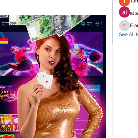
Tan
al 
Fra
Francis
See All