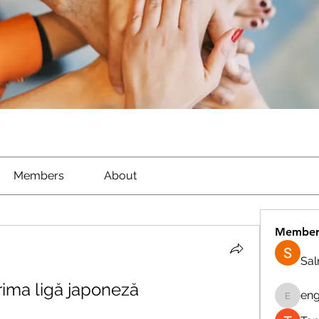
Members
About
Member
Sa
prima ligă japoneză
eng
engine.