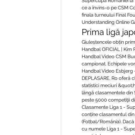
Supercupa României la 
ce a învins-o pe CSM Con
finala turneului Final F
Understanding Online Gam
Prima ligă ja
Giuleștencele obțin prim
Handbal OFICIAL | Kim R
Handbal Video CSM Bucure
campionat. Echipele vor
Handbal Video Esbjerg 
DEPLASARE. Ro oferă cla
statistici meciuri &quo
lângă clasamentele din S
peste 5000 competiţii di
Clasamente Liga 1 - Sup
conține clasamentul din
(Fotbal/România). Dacă do
cu numele Liga 1 - Super