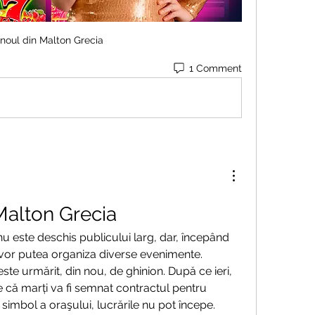
noul din Malton Grecia
1 Comment
Malton Grecia
 vor putea organiza diverse evenimente. 
te urmărit, din nou, de ghinion. După ce ieri, 
 că marți va fi semnat contractul pentru 
i simbol a oraşului, lucrările nu pot începe. 