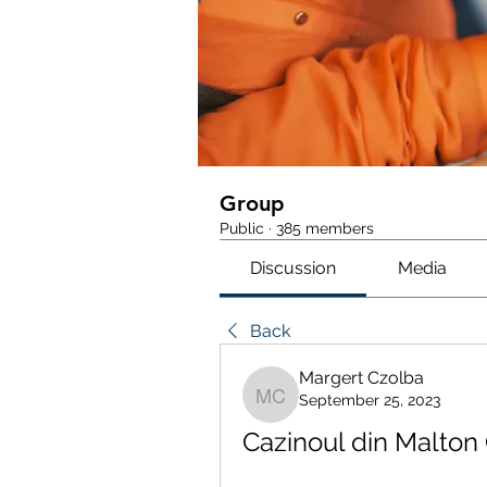
Group
Public
·
385 members
Discussion
Media
Back
Margert Czolba
September 25, 2023
Margert Czolba
Cazinoul din Malton 