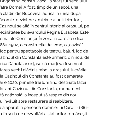
ngaria să construiască, la sfârșitul secolului 
Vatra Dornei. A fost, timp de un secol, una 
 clădiri din Bucovina, adusă în ruină după 
comie, dezinteres, micime a politicienilor și 
azinoul se află în centrul istoric al orașului, pe 
vecinătatea bulevardului Regina Elisabeta. Este 
emă ale Constanței. În zona în care se ridică 
1880-1902, o construcție de lemn, o „cazină” 
c pentru spectacole de teatru, baluri, loc de 
Cazinoul din Constanța este urmărit, din nou, de 
orica Dăncilă anunţase că marți va fi semnat 
area vechii clădiri simbol a oraşului, lucrările 
 la Cazinoul din Constanța au fost demarate 
arie 2020, primele trei luni fiind destinate fazei 
doi ani, Cazinoul din Constanța, monument 
ă națională, a început să respire din nou, 
învăluit spre restaurare și reabilitare. 
a apărut în perioada domniei lui Carol I (1881-
 din seria de dezvoltări a stațiunilor românești 