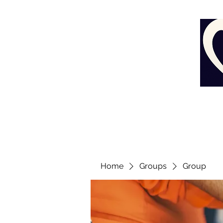
Home
Groups
Group