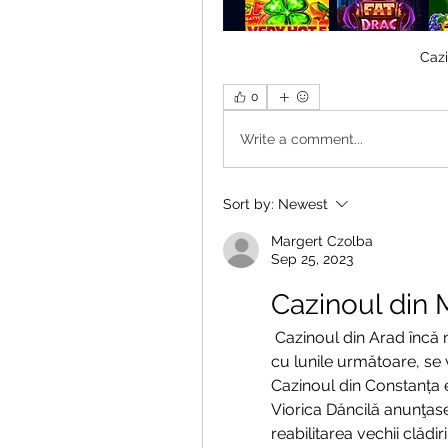
Cazi
0
Write a comment...
Sort by:
Newest
Margert Czolba
Sep 25, 2023
Cazinoul din 
 Cazinoul din Arad încă nu este deschis publicului larg, dar, începând 
cu lunile următoare, se
Cazinoul din Constanța es
Viorica Dăncilă anunţase
reabilitarea vechii clădir