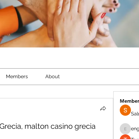
Members
About
Member
Sa
Grecia, malton casino grecia
eng
engine.