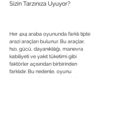
Sizin Tarzınıza Uyuyor?
Her 4x4 araba oyununda farklı tipte 
arazi araçları bulunur. Bu araçlar, 
hızı, gücü, dayanıklılığı, manevra 
kabiliyeti ve yakıt tüketimi gibi 
faktörler açısından birbirinden 
farklıdır. Bu nedenle, oyunu 
oynamadan önce aracınızı iyi 
seçmeniz gerekir. Aracınızı 
seçerken şunlara dikkat edin:
Hız: Hızlı bir araç seçerseniz, 
rakiplerinizi daha kolay 
geçebilir, parkuru daha kısa 
sürede bitirebilirsiniz. Ancak 
hızlı bir araç kontrol etmek 