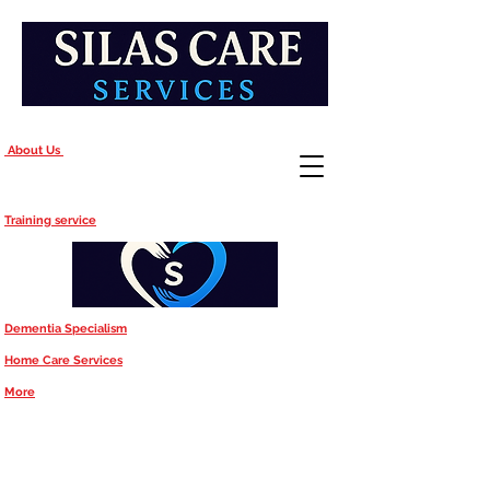
About Us
Training service
Dementia Specialism
Home Care Services
More