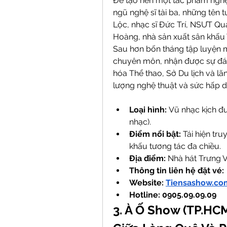
Để tạo nên một tác phẩm nghệ 
ngũ nghệ sĩ tài ba, những tên 
Lộc, nhạc sĩ Đức Trí, NSƯT Qua
Hoàng, nhà sản xuất sân khấu 
Sau hơn bốn tháng tập luyện mi
chuyên môn, nhận được sự đán
hóa Thể thao, Sở Du lịch và lã
lượng nghệ thuật và sức hấp dẫ
Loại hình:
 Vũ nhạc kịch đư
nhạc).
Điểm nổi bật:
 Tái hiện tr
khấu tương tác đa chiều.
Địa điểm:
 Nhà hát Trưng 
Thông tin liên hệ đặt vé: 
Website: 
Tiensashow.co
Hotline: 0905.09.09.09
3. À Ố Show (TP.HCM