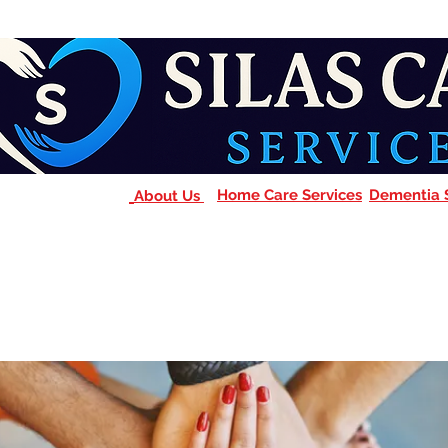
Home Care Services
Dementia 
About Us