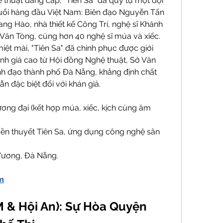
thuật đẳng cấp, "Tiên Sa" đã quy tụ một đội 
tuổi hàng đầu Việt Nam: Biên đạo Nguyễn Tấn 
ng Hào, nhà thiết kế Công Trí, nghệ sĩ Khánh 
Văn Tòng, cùng hơn 40 nghệ sĩ múa và xiếc. 
ệt mài, "Tiên Sa" đã chinh phục được giới 
h giá cao từ Hội đồng Nghệ thuật, Sở Văn 
nh đạo thành phố Đà Nẵng, khẳng định chất 
n đặc biệt đối với khán giả.
ơng đại (kết hợp múa, xiếc, kịch cùng âm 
uyền thuyết Tiên Sa, ứng dụng công nghệ sân 
Vương, Đà Nẵng.
m
 & Hội An): Sự Hòa Quyện 