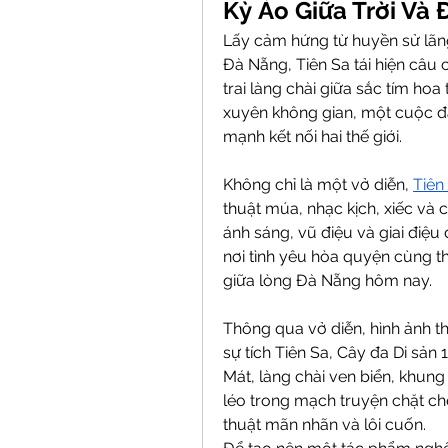
Kỳ Ảo Giữa Trời Và 
Lấy cảm hứng từ huyền sử lãng 
Đà Nẵng, Tiên Sa tái hiện câu 
trai làng chài giữa sắc tím hoa
xuyên không gian, một cuộc đ
mạnh kết nối hai thế giới.
Không chỉ là một vở diễn, 
Tiên
thuật múa, nhạc kịch, xiếc và 
ánh sáng, vũ điệu và giai điệu
nơi tình yêu hòa quyện cùng thi
giữa lòng Đà Nẵng hôm nay.
Thông qua vở diễn, hình ảnh t
sự tích Tiên Sa, Cây đa Di sản
Mát, làng chài ven biển, khun
léo trong mạch truyện chặt ch
thuật mãn nhãn và lôi cuốn.