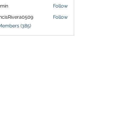
amin
Follow
ncisRivera0509
Follow
Rivera0509
 Members (385)