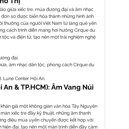
hố Thị
đáo giữa xiếc tre, múa đương đại và âm nhạc 
 đơn sơ được biến hóa thành những hình ảnh 
ời thường của người Việt Nam từ làng quê yên 
ong cách trình diễn mang hơi hướng Cirque du 
 tộc và điện tử, tạo nên một trải nghiệm nghệ 
ương đại.
 nứa, âm nhạc dân tộc, phong cách Cirque du 
, Lune Center Hội An.
i An & TP.HCM): Âm Vang Núi 
khán giả một không gian văn hóa Tây Nguyên 
àn xiếc tre đầy kỹ thuật, những âm thanh 
ng điệu múa uyển chuyển được kết hợp với 
 hiện đại, tạo nên một màn trình diễn đầy cảm 