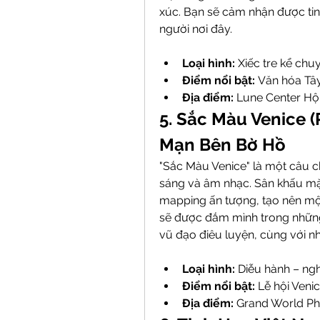
xúc. Bạn sẽ cảm nhận được ti
người nơi đây.
Loại hình:
 Xiếc tre kể chu
Điểm nổi bật:
 Văn hóa Tâ
Địa điểm:
 Lune Center Hộ
5. Sắc Màu Venice (
Mạn Bên Bờ Hồ
"Sắc Màu Venice" là một câu c
sáng và âm nhạc. Sân khấu mặ
mapping ấn tượng, tạo nên một
sẽ được đắm mình trong những 
vũ đạo điêu luyện, cùng với 
Loại hình:
 Diễu hành – ng
Điểm nổi bật:
 Lễ hội Veni
Địa điểm:
 Grand World P