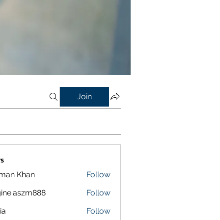
Join
s
lman Khan
Follow
ine.aszm888
Follow
aszm888
ia
Follow