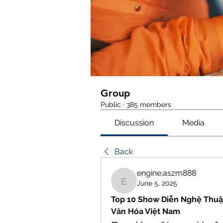
Group
Public
·
385 members
Discussion
Media
Back
engine.aszm888
June 5, 2025
engine.aszm888
Top 10 Show Diễn Nghệ Thuậ
Văn Hóa Việt Nam