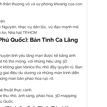
nh thần thượng võ và sự phóng khoáng của con 
yện.
y Nguyên, nhạc cụ dân tộc, vũ đạo mạnh mẽ.
i An, Nhà hát TP.HCM.
Phú Quốc): Bản Tình Ca Lãng 
huyện tình yêu lãng mạn được kể bằng ánh 
t hồ thơ mộng, với những hiệu ứng 3D 
 không gian Venice thu nhỏ đầy quyến rũ. Bạn 
giai điệu du dương và những màn trình diễn 
những màn bắn pháo hoa rực rỡ.
hệ thuật thực cảnh.
ce thu nhỏ, ánh sáng, pháo hoa, 3D mapping.
hú Quốc.