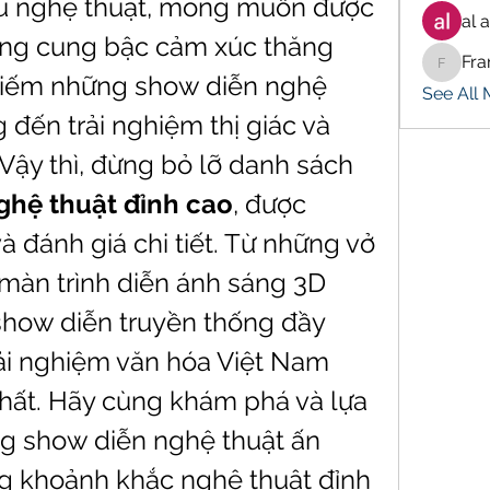
u nghệ thuật, mong muốn được 
al 
ng cung bậc cảm xúc thăng 
Fra
Francis
kiếm những show diễn nghệ 
See All
 đến trải nghiệm thị giác và 
thính giác tuyệt vời? Vậy thì, đừng bỏ lỡ danh sách 
ghệ thuật đỉnh cao
, được 
à đánh giá chi tiết. Từ những vở 
 màn trình diễn ánh sáng 3D 
how diễn truyền thống đầy 
ải nghiệm văn hóa Việt Nam 
hất. Hãy cùng khám phá và lựa 
 show diễn nghệ thuật ấn 
g khoảnh khắc nghệ thuật đỉnh 