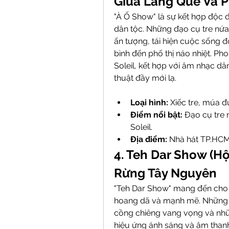
Giữa Làng Quê Và P
"À Ố Show" là sự kết hợp độc 
dân tộc. Những đạo cụ tre nứa
ấn tượng, tái hiện cuộc sống đ
bình đến phố thị náo nhiệt. Ph
Soleil, kết hợp với âm nhạc dân
thuật đầy mới lạ.
Loại hình:
 Xiếc tre, múa đ
Điểm nổi bật:
 Đạo cụ tre
Soleil.
Địa điểm:
 Nhà hát TP.HCM
4. Teh Dar Show (Hộ
Rừng Tây Nguyên
"Teh Dar Show" mang đến cho 
hoang dã và mạnh mẽ. Những m
cồng chiêng vang vọng và nhữ
hiệu ứng ánh sáng và âm thanh