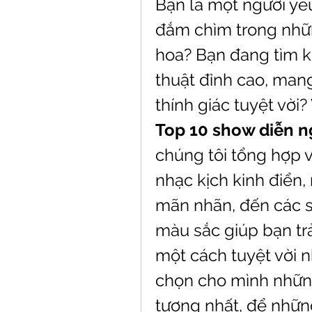
Bạn là một người yê
đắm chìm trong nhữ
hoa? Bạn đang tìm 
thuật đỉnh cao, mang
Top 10 show diễn n
chúng tôi tổng hợp v
nhạc kịch kinh điển,
mãn nhãn, đến các s
màu sắc giúp bạn tr
một cách tuyệt vời n
chọn cho mình những
tượng nhất, để nhữn