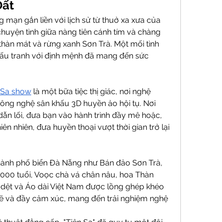
Đất
mạn gắn liền với lịch sử từ thuở xa xưa của 
chuyện tình giữa nàng tiên cánh tím và chàng 
 thàn mát và rừng xanh Sơn Trà. Một mối tình 
ấu tranh với định mệnh đã mang đến sức 
 Sa show
 là một bữa tiệc thị giác, nơi nghệ 
công nghệ sân khấu 3D huyền ảo hội tụ. Nơi 
 dẫn lối, đưa bạn vào hành trình đầy mê hoặc, 
ên nhiên, đưa huyền thoại vượt thời gian trở lại 
hành phố biển Đà Nẵng như Bán đảo Sơn Trà, 
 1000 tuổi, Voọc chà vá chân nâu, hoa Thàn 
g dệt và Áo dài Việt Nam được lồng ghép khéo 
ẽ và đầy cảm xúc, mang đến trải nghiệm nghệ 