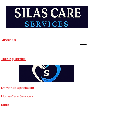
About Us
Training service
Dementia Specialism
Home Care Services
More