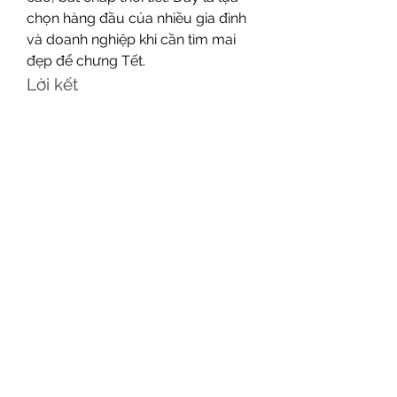
chọn hàng đầu của nhiều gia đình 
và doanh nghiệp khi cần tìm mai 
đẹp để chưng Tết.
Lời kết
Dù bạn muốn mua một cây mai 
vàng rực rỡ hay thuê một gốc mai 
bonsai đậm chất nghệ thuật, TP. 
HCM có rất nhiều địa chỉ uy tín để 
bạn lựa chọn. Những cơ sở trên 
không chỉ mang đến cây mai đẹp 
mà còn góp phần giữ gìn giá trị 
truyền thống trong mỗi dịp Tết cổ 
truyền. Hãy ghé qua và chọn cho 
mình một cây mai thật ưng ý để 
đón năm mới tràn đầy may mắn và 
hạnh phúc! Các bạn có thể tham 
khảo thêm về 
Giá bán mai vàng 
2025, định giá cây mai vàng
.