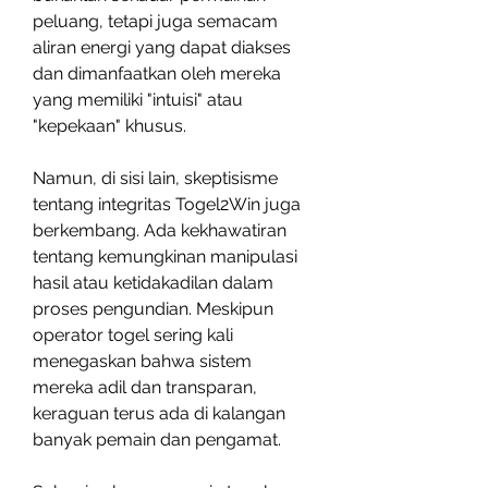
peluang, tetapi juga semacam 
aliran energi yang dapat diakses 
dan dimanfaatkan oleh mereka 
yang memiliki "intuisi" atau 
"kepekaan" khusus.
Namun, di sisi lain, skeptisisme 
tentang integritas Togel2Win juga 
berkembang. Ada kekhawatiran 
tentang kemungkinan manipulasi 
hasil atau ketidakadilan dalam 
proses pengundian. Meskipun 
operator togel sering kali 
menegaskan bahwa sistem 
mereka adil dan transparan, 
keraguan terus ada di kalangan 
banyak pemain dan pengamat.