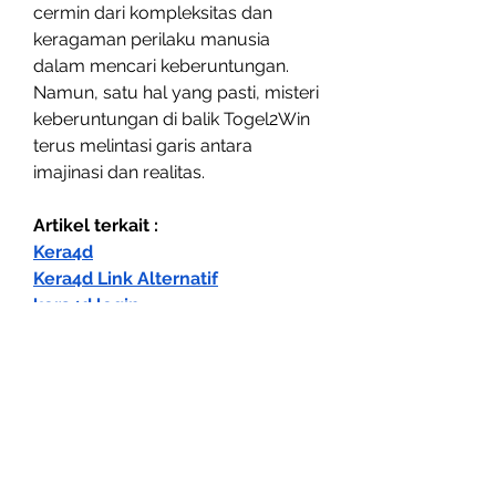
cermin dari kompleksitas dan 
keragaman perilaku manusia 
dalam mencari keberuntungan. 
Namun, satu hal yang pasti, misteri 
keberuntungan di balik Togel2Win 
terus melintasi garis antara 
imajinasi dan realitas.
Artikel terkait :
Kera4d
Kera4d Link Alternatif
kera4d login
kera4d slot demo
agen kera4d
Togel2win
Togel2win
Togel2win
Togel2win Link Alternatif
Togel2win
https://heylink.me/game-gacor-