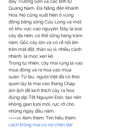
dãy Trường Sơn và các tỉnh từ 
Quảng Nam, Đà Nẵng đến Khánh 
Hòa. Nó cũng xuất hiện ở vùng 
đồng bằng sông Cửu Long và một 
số khu vực cao nguyên. Đây là loại 
cây đa niên, có thể sống hàng trăm 
năm. Gốc cây lớn và có rễ nổi lên 
trên mặt đất, thân xù xì, nhiều cành 
nhánh, lá mọc xen kẽ.
Trong tự nhiên, cây mai rụng lá vào 
mùa đông và ra hoa vào mùa 
xuân. Từ lâu, người Việt đã có thói 
quen lảy lá mai vào tháng Chạp 
âm lịch để kích thích cây ra hoa 
đúng dịp Tết Nguyên Đán, tạo nên 
không gian tươi mới, rực rỡ cho 
những ngày đầu năm.
====>> Xem thêm: Tìm hiểu thêm 
cách trồng mai vũ nữ chân dài