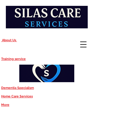
About Us
Training service
Dementia Specialism
Home Care Services
More