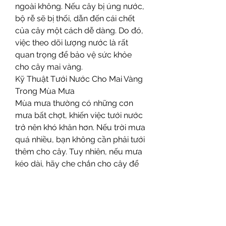
ngoài không. Nếu cây bị úng nước, 
bộ rễ sẽ bị thối, dẫn đến cái chết 
của cây một cách dễ dàng. Do đó, 
việc theo dõi lượng nước là rất 
quan trọng để bảo vệ sức khỏe 
cho cây mai vàng.
Kỹ Thuật Tưới Nước Cho Mai Vàng 
Trong Mùa Mưa
Mùa mưa thường có những cơn 
mưa bất chợt, khiến việc tưới nước 
trở nên khó khăn hơn. Nếu trời mưa 
quá nhiều, bạn không cần phải tưới 
thêm cho cây. Tuy nhiên, nếu mưa 
kéo dài, hãy che chắn cho cây để 
tránh tình trạng ngập úng và bảo 
vệ phân bón vừa được bón cho 
cây.
Nếu sau một thời gian mưa dứt, 
bạn nhận thấy độ ẩm trong chậu 