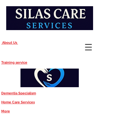
About Us
Training service
Dementia Specialism
Home Care Services
More