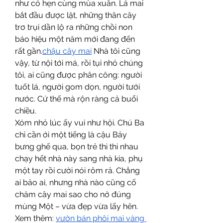
như có hẹn cùng mùa xuân. Lá mai 
bắt đầu được lặt, những thân cây 
trơ trụi dần lộ ra những chồi non 
báo hiệu một năm mới đang đến 
rất gần.
chậu cây mai
 Nhà tôi cũng 
vậy, từ nội tới má, rồi tụi nhỏ chúng 
tôi, ai cũng được phân công: người 
tuốt lá, người gom dọn, người tưới 
nước. Cứ thế mà rộn ràng cả buổi 
chiều.
Xóm nhỏ lúc ấy vui như hội. Chú Ba 
chỉ cần ới một tiếng là cậu Bảy 
bưng ghế qua, bọn trẻ thì thi nhau 
chạy hết nhà này sang nhà kia, phụ 
một tay rồi cười nói rôm rả. Chẳng 
ai bảo ai, nhưng nhà nào cũng cố 
chăm cây mai sao cho nở đúng 
mùng Một – vừa đẹp vừa lấy hên.
Xem thêm: 
vườn bán phôi mai vàng 