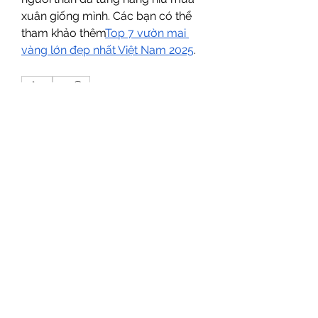
xuân giống mình. Các bạn có thể 
tham khảo thêm
Top 7 vườn mai 
vàng lớn đẹp nhất Việt Nam 2025
.
0
0
1
Write a comment...
About
Welcome to the group! You can
connect with other members, ge
...
Read more
Members
Salman Khan
Follow