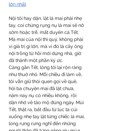
lớn nhất
Nội tôi hay dặn, lặt lá mai phải nhẹ 
tay, coi chừng rụng nụ là mai sẽ nở 
sớm hoặc trễ, mất duyên cả Tết. 
Mà mai của nội thì quý, không phải 
vì giá trị gì lớn, mà vì đó là cây ông 
nội trồng từ hồi mới dựng nhà, giờ 
đã thành một phần ký ức.
Càng gần Tết, lòng tôi lại rộn ràng 
như thuở nhỏ. Mỗi chiều đi làm về, 
tôi vẫn giữ thói quen gọi về quê, 
hỏi ba chuyện mai đã lặt chưa, 
năm nay nụ có nhiều không, rồi 
dặn nhớ về tảo mộ đúng ngày. Mùi 
Tết, thật ra, bắt đầu từ lúc ta cúi 
xuống nhẹ tay lặt từng chiếc lá mai, 
lòng rưng rưng nghĩ đến những 
người thân đã từng nâng niu mùa 