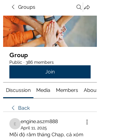
Groups
Group
Public
·
386 members
Join
Discussion
Media
Members
About
Back
engine.aszm888
engine.aszm888
April 11, 2025
Mỗi độ rằm tháng Chạp, cả xóm 