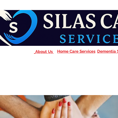
Home Care Services
Dementia 
About Us