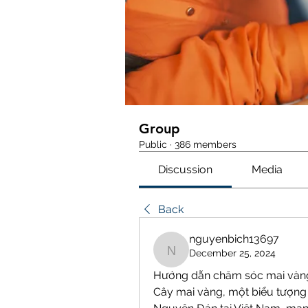
Group
Public
·
386 members
Discussion
Media
Back
nguyenbich13697
December 25, 2024
nguyenbich13697
Hướng dẫn chăm sóc mai vàng
Cây mai vàng, một biểu tượng t