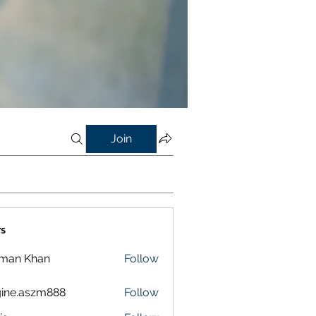
Join
s
lman Khan
Follow
ine.aszm888
Follow
aszm888