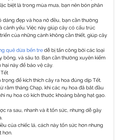
đặc biệt là trong mùa mưa, bạn nên bón phân 
có dáng đẹp và hoa nở đều, bạn cần thường 
à cành yếu. Việc này giúp cây có cấu trúc 
riển của những cành không cần thiết, giúp cây 
ng quê dừa bến tre
 dễ bị tấn công bởi các loại 
y bông, và sâu tơ. Bạn cần thường xuyên kiểm 
 hại này để bảo vệ cây.
 Tết
 trọng để kích thích cây ra hoa đúng dịp Tết. 
 từ rằm tháng Chạp, khi các nụ hoa đã bắt đầu 
á khi nụ hoa có kích thước khoảng bằng hạt gạo.
c ra sau, nhanh và ít tốn sức, nhưng dễ gây 
a.
ều của chiếc lá, cách này tốn sức hơn nhưng 
t hơn.