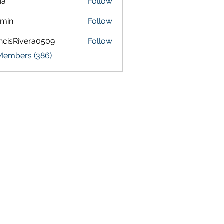
ia
Follow
amin
Follow
ncisRivera0509
Follow
Rivera0509
 Members (386)