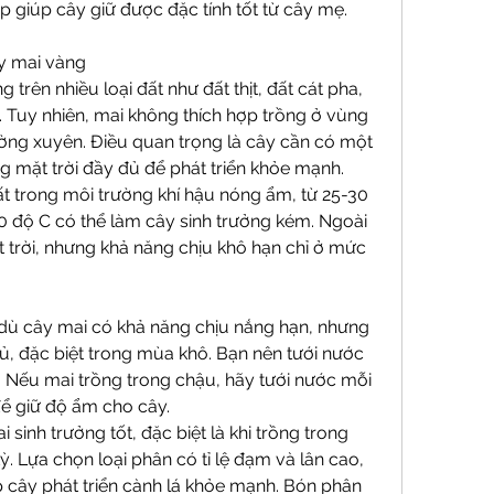
 giúp cây giữ được đặc tính tốt từ cây mẹ.
ây mai vàng
trên nhiều loại đất như đất thịt, đất cát pha, 
 Tuy nhiên, mai không thích hợp trồng ở vùng 
ờng xuyên. Điều quan trọng là cây cần có một 
g mặt trời đầy đủ để phát triển khỏe mạnh.
ất trong môi trường khí hậu nóng ẩm, từ 25-30 
0 độ C có thể làm cây sinh trưởng kém. Ngoài 
 trời, nhưng khả năng chịu khô hạn chỉ ở mức 
dù cây mai có khả năng chịu nắng hạn, nhưng 
, đặc biệt trong mùa khô. Bạn nên tưới nước 
Nếu mai trồng trong chậu, hãy tưới nước mỗi 
ể giữ độ ẩm cho cây.
inh trưởng tốt, đặc biệt là khi trồng trong 
. Lựa chọn loại phân có tỉ lệ đạm và lân cao, 
 cây phát triển cành lá khỏe mạnh. Bón phân 