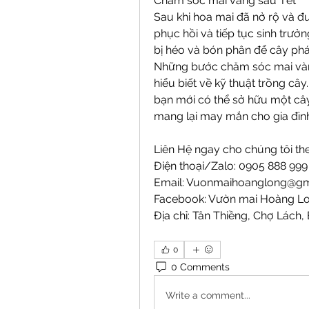
Chăm sóc mai vàng sau Tết
Sau khi hoa mai đã nở rộ và đ
phục hồi và tiếp tục sinh trưởn
bị héo và bón phân để cây phát
Những bước chăm sóc mai vàng 
hiểu biết về kỹ thuật trồng câ
bạn mới có thể sở hữu một câ
mang lại may mắn cho gia đìn
Liên Hệ ngay cho chúng tôi the
Điện thoại/Zalo: 0905 888 99
Email: 
Vuonmaihoanglong@gm
Facebook: Vườn mai Hoàng L
Địa chỉ: Tân Thiềng, Chợ Lách, 
0
0 Comments
Write a comment...