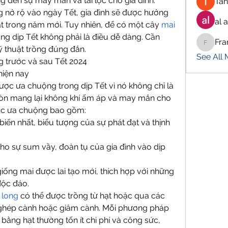
 đến sự may mắn và tài lộc cho gia đình. 
Tan
g nở rộ vào ngày Tết, gia đình sẽ được hưởng 
al 
ạt trong năm mới. Tuy nhiên, để có một cây 
mai 
ng dịp Tết không phải là điều dễ dàng. Cần 
Fra
Francis
ỹ thuật trồng đúng đắn.
See All
 trước và sau Tết 2024
hiện nay
ược ưa chuộng trong dịp Tết vì nó không chỉ là 
n mang lại không khí ấm áp và may mắn cho 
ược ưa chuộng bao gồm:
biến nhất, biểu tượng của sự phát đạt và thịnh 
ho sự sum vầy, đoàn tụ của gia đình vào dịp 
iống mai được lai tạo mới, thích hợp với những 
độc đáo.
 long
 có thể được trồng từ hạt hoặc qua các 
ghép cành hoặc giâm cành. Mỗi phương pháp 
bằng hạt thường tốn ít chi phí và công sức, 