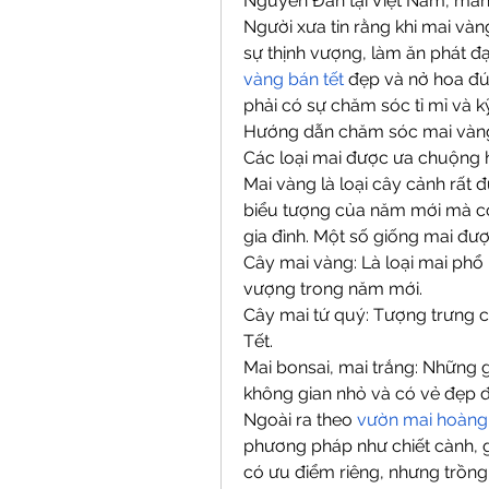
Nguyên Đán tại Việt Nam, mang
Người xưa tin rằng khi mai vàn
sự thịnh vượng, làm ăn phát đ
vàng bán tết
 đẹp và nở hoa đú
phải có sự chăm sóc tỉ mỉ và k
Hướng dẫn chăm sóc mai vàng
Các loại mai được ưa chuộng 
Mai vàng là loại cây cảnh rất đ
biểu tượng của năm mới mà cò
gia đình. Một số giống mai đ
Cây mai vàng: Là loại mai phổ 
vượng trong năm mới.
Cây mai tứ quý: Tượng trưng c
Tết.
Mai bonsai, mai trắng: Những g
không gian nhỏ và có vẻ đẹp 
Ngoài ra theo 
vườn mai hoàng
phương pháp như chiết cành, 
có ưu điểm riêng, nhưng trồng 