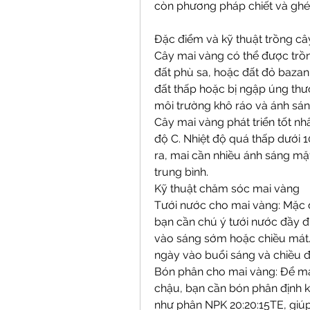
còn phương pháp chiết và ghép
Đặc điểm và kỹ thuật trồng c
Cây mai vàng có thể được trồng 
đất phù sa, hoặc đất đỏ bazan.
đất thấp hoặc bị ngập úng thư
môi trường khô ráo và ánh sán
Cây mai vàng phát triển tốt nh
độ C. Nhiệt độ quá thấp dưới 1
ra, mai cần nhiều ánh sáng mặt
trung bình.
Kỹ thuật chăm sóc mai vàng
Tưới nước cho mai vàng: Mặc 
bạn cần chú ý tưới nước đầy đủ
vào sáng sớm hoặc chiều mát. 
ngày vào buổi sáng và chiều đ
Bón phân cho mai vàng: Để mai s
chậu, bạn cần bón phân định kỳ
như phân NPK 20:20:15TE, giúp