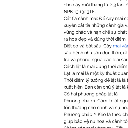
cho cây mỗi tháng từ 2-3 lần, 
NPK 13:13:13TE.
Cắt tỉa cành mai: Để cây mai 
xuyên cắt tỉa những cành già v
vững chắc và hạn chế sự phát t
ra hoa đẹp và đúng thời điểm.
Diệt cỏ và bắt sâu: Cây 
mai và
sâu bệnh như sâu đục thân, rầ
tra và phòng ngừa các loại sâu
Cách lặt lá mai đúng thời điểm
Lặt lá mai là một kỹ thuật quan
Thời điểm lý tưởng để lặt lá là
xuất hiện. Bạn cần chú ý lặt l
Có hai phương pháp lặt lá:
Phương pháp 1: Cầm lá lật ngượ
tổn thương cho cành và nụ ho
Phương pháp 2: Kéo lá theo chi
giúp bảo vệ nụ hoa và cành tố