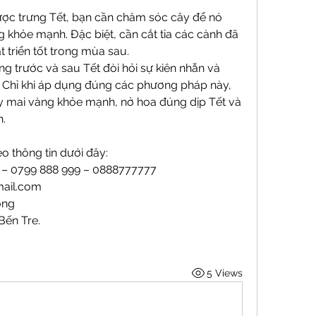
ược trưng Tết, bạn cần chăm sóc cây để nó 
g khỏe mạnh. Đặc biệt, cần cắt tỉa các cành đã 
 triển tốt trong mùa sau.
trước và sau Tết đòi hỏi sự kiên nhẫn và 
y. Chỉ khi áp dụng đúng các phương pháp này, 
y mai vàng khỏe mạnh, nở hoa đúng dịp Tết và 
h.
o thông tin dưới đây:
9 – 0799 888 999 – 0888777777
ail.com
ong
Bến Tre.
5 Views