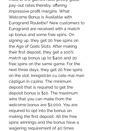
pay-out rates thereby, offering 
impressive profit margins. What 
Welcome Bonus is Available with 
Eurogrand Roulette? New customers to 
Eurogrand are received with a match 
up bonus and some free spins. On 
signing up, they get 20 free spins on 
the Age of Gods Slots. After making 
their first deposit, they get a 100% 
match up bonus up to $400 and 20 
free spins on the same game. For the 
next three days, they get 20 free spins 
on the slot, înregistrări cu cele mai mari 
câștiguri în cazino. The minimum 
deposit that is required to get the 
deposit bonus is $10. The maximum 
wins that you can make from the 
welcome bonus are $2,000. You are 
required to opt into the bonus on 
making the first deposit. All the free 
spins winnings and the bonus have a 
wagering requirement of 40 times 