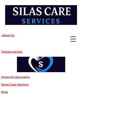
About Us
Training service
Dementia Specialism
Home Care Services
More