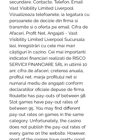
secundare. Contacte, Telefon, Email 
Vast Visibility Limited Liverpool. 
Vizualizeaza telefoanele, ia legatura cu 
persoanele de decizie din firma si 
transmite si o oferta pe email. Cifra de 
Afaceri, Profit Net, Angajati - Vast 
Visibility Limited Liverpool Sucursala 
Iasi, înregistrări cu cele mai mari 
câștiguri în cazino. Cei mai importanti 
indicatori financiari realizati de RISCO 
SERVICII FINANCIARE SRL in ultimii 10 
ani: cifra de afaceri, creterea anuala, 
profitul net, marja profitului net si 
numarul mediu de angajati conform 
declaratiilor oficiale depuse de firma. 
Roulette has pay-outs of between 98. 
Slot games have pay-out rates of 
between 95. You may find different 
pay-out rates on games in the same 
category. Unfortunately, the casino 
does not publish the pay-out rates of 
every game on the website. However, 
most of the games have pretty good 