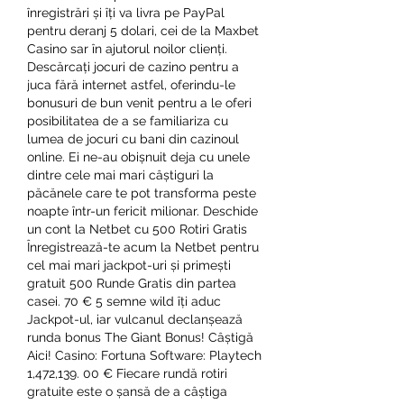
înregistrări și îți va livra pe PayPal 
pentru deranj 5 dolari, cei de la Maxbet 
Casino sar în ajutorul noilor clienți. 
Descărcați jocuri de cazino pentru a 
juca fără internet astfel, oferindu-le 
bonusuri de bun venit pentru a le oferi 
posibilitatea de a se familiariza cu 
lumea de jocuri cu bani din cazinoul 
online. Ei ne-au obișnuit deja cu unele 
dintre cele mai mari câștiguri la 
păcănele care te pot transforma peste 
noapte într-un fericit milionar. Deschide 
un cont la Netbet cu 500 Rotiri Gratis 
Înregistrează-te acum la Netbet pentru 
cel mai mari jackpot-uri și primești 
gratuit 500 Runde Gratis din partea 
casei. 70 € 5 semne wild îți aduc 
Jackpot-ul, iar vulcanul declanșează 
runda bonus The Giant Bonus! Câștigă 
Aici! Casino: Fortuna Software: Playtech 
1,472,139. 00 € Fiecare rundă rotiri 
gratuite este o șansă de a câștiga 