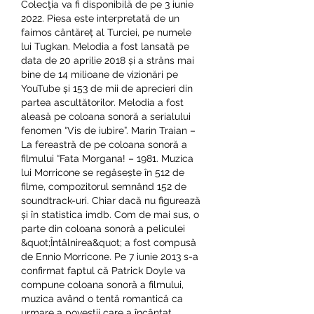
Colecţia va fi disponibilă de pe 3 iunie 
2022. Piesa este interpretată de un 
faimos cântăreț al Turciei, pe numele 
lui Tugkan. Melodia a fost lansată pe 
data de 20 aprilie 2018 și a strâns mai 
bine de 14 milioane de vizionări pe 
YouTube și 153 de mii de aprecieri din 
partea ascultătorilor. Melodia a fost 
aleasă pe coloana sonoră a serialului 
fenomen “Vis de iubire”. Marin Traian – 
La fereastră de pe coloana sonoră a 
filmului “Fata Morgana! – 1981. Muzica 
lui Morricone se regăsește în 512 de 
filme, compozitorul semnând 152 de 
soundtrack-uri. Chiar dacă nu figurează 
și în statistica imdb. Com de mai sus, o 
parte din coloana sonoră a peliculei 
&quot;Întâlnirea&quot; a fost compusă 
de Ennio Morricone. Pe 7 iunie 2013 s-a 
confirmat faptul că Patrick Doyle va 
compune coloana sonoră a filmului, 
muzica având o tentă romantică ca 
urmare a poveștii care a încântat 