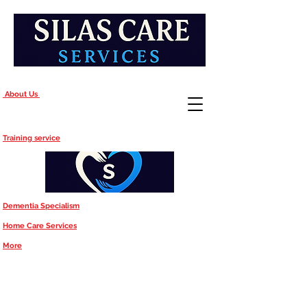
About Us
Training service
Dementia Specialism
Home Care Services
More