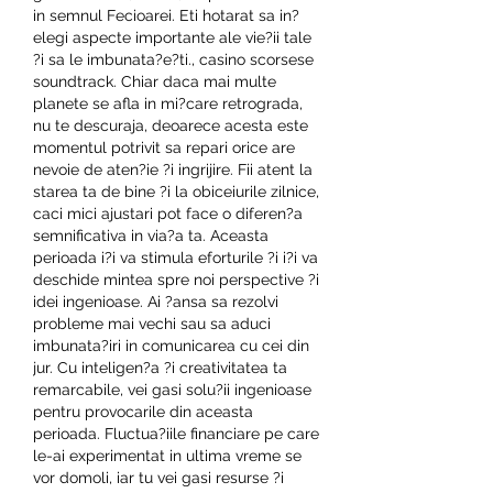
in semnul Fecioarei. Eti hotarat sa in?
elegi aspecte importante ale vie?ii tale 
?i sa le imbunata?e?ti., casino scorsese 
soundtrack. Chiar daca mai multe 
planete se afla in mi?care retrograda, 
nu te descuraja, deoarece acesta este 
momentul potrivit sa repari orice are 
nevoie de aten?ie ?i ingrijire. Fii atent la 
starea ta de bine ?i la obiceiurile zilnice, 
caci mici ajustari pot face o diferen?a 
semnificativa in via?a ta. Aceasta 
perioada i?i va stimula eforturile ?i i?i va 
deschide mintea spre noi perspective ?i 
idei ingenioase. Ai ?ansa sa rezolvi 
probleme mai vechi sau sa aduci 
imbunata?iri in comunicarea cu cei din 
jur. Cu inteligen?a ?i creativitatea ta 
remarcabile, vei gasi solu?ii ingenioase 
pentru provocarile din aceasta 
perioada. Fluctua?iile financiare pe care 
le-ai experimentat in ultima vreme se 
vor domoli, iar tu vei gasi resurse ?i 