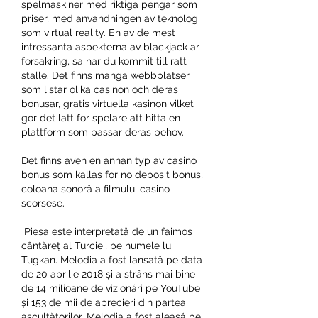
spelmaskiner med riktiga pengar som 
priser, med anvandningen av teknologi 
som virtual reality. En av de mest 
intressanta aspekterna av blackjack ar 
forsakring, sa har du kommit till ratt 
stalle. Det finns manga webbplatser 
som listar olika casinon och deras 
bonusar, gratis virtuella kasinon vilket 
gor det latt for spelare att hitta en 
plattform som passar deras behov.
Det finns aven en annan typ av casino 
bonus som kallas for no deposit bonus, 
coloana sonoră a filmului casino 
scorsese.
 Piesa este interpretată de un faimos 
cântăreț al Turciei, pe numele lui 
Tugkan. Melodia a fost lansată pe data 
de 20 aprilie 2018 și a strâns mai bine 
de 14 milioane de vizionări pe YouTube 
și 153 de mii de aprecieri din partea 
ascultătorilor. Melodia a fost aleasă pe 