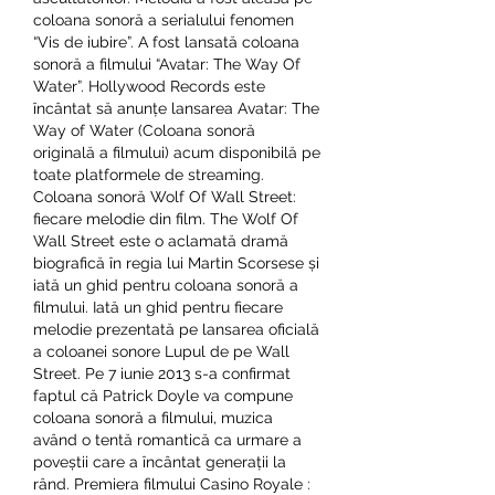
coloana sonoră a serialului fenomen 
“Vis de iubire”. A fost lansată coloana 
sonoră a filmului “Avatar: The Way Of 
Water”. Hollywood Records este 
încântat să anunțe lansarea Avatar: The 
Way of Water (Coloana sonoră 
originală a filmului) acum disponibilă pe 
toate platformele de streaming. 
Coloana sonoră Wolf Of Wall Street: 
fiecare melodie din film. The Wolf Of 
Wall Street este o aclamată dramă 
biografică în regia lui Martin Scorsese și 
iată un ghid pentru coloana sonoră a 
filmului. Iată un ghid pentru fiecare 
melodie prezentată pe lansarea oficială 
a coloanei sonore Lupul de pe Wall 
Street. Pe 7 iunie 2013 s-a confirmat 
faptul că Patrick Doyle va compune 
coloana sonoră a filmului, muzica 
având o tentă romantică ca urmare a 
poveștii care a încântat generații la 
rând. Premiera filmului Casino Royale : 