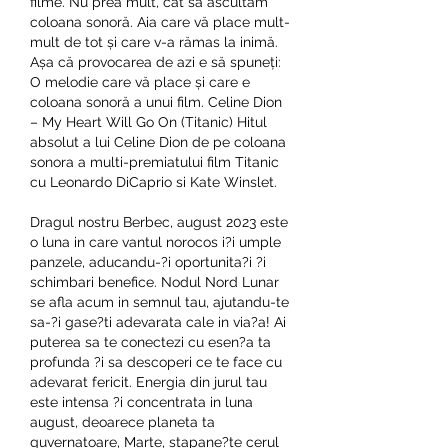
filme. Nu prea mult, cât să ascultăm 
coloana sonoră. Aia care vă place mult-
mult de tot și care v-a rămas la inimă. 
Așa că provocarea de azi e să spuneți: 
O melodie care vă place și care e 
coloana sonoră a unui film. Celine Dion 
– My Heart Will Go On (Titanic) Hitul 
absolut a lui Celine Dion de pe coloana 
sonora a multi-premiatului film Titanic 
cu Leonardo DiCaprio si Kate Winslet. 
Dragul nostru Berbec, august 2023 este 
o luna in care vantul norocos i?i umple 
panzele, aducandu-?i oportunita?i ?i 
schimbari benefice. Nodul Nord Lunar 
se afla acum in semnul tau, ajutandu-te 
sa-?i gase?ti adevarata cale in via?a! Ai 
puterea sa te conectezi cu esen?a ta 
profunda ?i sa descoperi ce te face cu 
adevarat fericit. Energia din jurul tau 
este intensa ?i concentrata in luna 
august, deoarece planeta ta 
guvernatoare, Marte, stapane?te cerul 