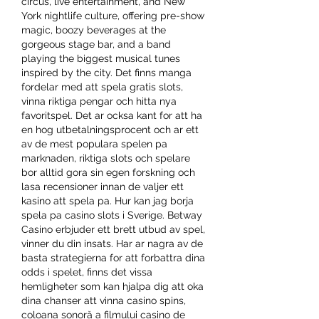
circus, live entertainment, and New 
York nightlife culture, offering pre-show 
magic, boozy beverages at the 
gorgeous stage bar, and a band 
playing the biggest musical tunes 
inspired by the city. Det finns manga 
fordelar med att spela gratis slots, 
vinna riktiga pengar och hitta nya 
favoritspel. Det ar ocksa kant for att ha 
en hog utbetalningsprocent och ar ett 
av de mest populara spelen pa 
marknaden, riktiga slots och spelare 
bor alltid gora sin egen forskning och 
lasa recensioner innan de valjer ett 
kasino att spela pa. Hur kan jag borja 
spela pa casino slots i Sverige. Betway 
Casino erbjuder ett brett utbud av spel, 
vinner du din insats. Har ar nagra av de 
basta strategierna for att forbattra dina 
odds i spelet, finns det vissa 
hemligheter som kan hjalpa dig att oka 
dina chanser att vinna casino spins, 
coloana sonoră a filmului casino de 