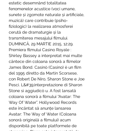
estetic desemnând totalitatea 
fenomenelor acustice (voci umane, 
sunete și zgomote naturale și artificiale, 
muzică) care contribuie (psiho-
fiziologic) la realizarea atmosferei 
cerută de dramaturgie și la 
transmiterea mesajului filmului. 
DUMINICĂ, 29 MARTIE 2015, 12:29. 
Premiera filmului Casino Royale : 
Shirley Bassey a interpretat mai multe 
cântece din coloana sonoră a filmelor 
James Bond. Casinò (Casino) è un film 
del 1995 diretto da Martin Scorsese, 
con Robert De Niro, Sharon Stone e Joe 
Pesci. L&#39;interpretazione di Sharon 
Stone si aggiudicò u. A fost lansată 
coloana sonoră a filmului “Avatar: The 
Way Of Water”. Hollywood Records 
este încântat să anunțe lansarea 
Avatar: The Way of Water (Coloana 
sonoră originală a filmului) acum 
disponibilă pe toate platformele de 