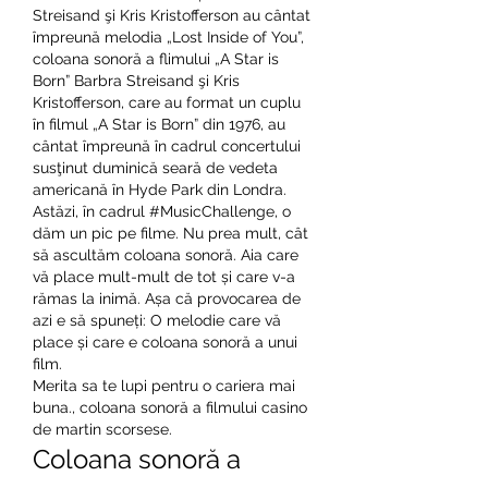
Streisand şi Kris Kristofferson au cântat 
împreună melodia „Lost Inside of You”, 
coloana sonoră a flimului „A Star is 
Born” Barbra Streisand şi Kris 
Kristofferson, care au format un cuplu 
în filmul „A Star is Born” din 1976, au 
cântat împreună în cadrul concertului 
susţinut duminică seară de vedeta 
americană în Hyde Park din Londra. 
Astăzi, în cadrul #MusicChallenge, o 
dăm un pic pe filme. Nu prea mult, cât 
să ascultăm coloana sonoră. Aia care 
vă place mult-mult de tot și care v-a 
rămas la inimă. Așa că provocarea de 
azi e să spuneți: O melodie care vă 
place și care e coloana sonoră a unui 
film. 
Merita sa te lupi pentru o cariera mai 
buna., coloana sonoră a filmului casino 
de martin scorsese.
Coloana sonoră a 