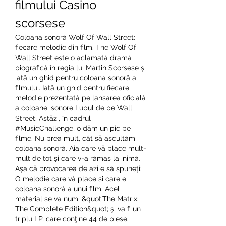
filmului Casino 
scorsese
Coloana sonoră Wolf Of Wall Street: 
fiecare melodie din film. The Wolf Of 
Wall Street este o aclamată dramă 
biografică în regia lui Martin Scorsese și 
iată un ghid pentru coloana sonoră a 
filmului. Iată un ghid pentru fiecare 
melodie prezentată pe lansarea oficială 
a coloanei sonore Lupul de pe Wall 
Street. Astăzi, în cadrul 
#MusicChallenge, o dăm un pic pe 
filme. Nu prea mult, cât să ascultăm 
coloana sonoră. Aia care vă place mult-
mult de tot și care v-a rămas la inimă. 
Așa că provocarea de azi e să spuneți: 
O melodie care vă place și care e 
coloana sonoră a unui film. Acel 
material se va numi &quot;The Matrix: 
The Complete Edition&quot; şi va fi un 
triplu LP, care conţine 44 de piese. 