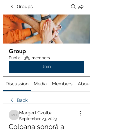
Groups
Group
Public
·
385 members
Join
Discussion
Media
Members
About
Back
Margert Czolba
Margert Czolba
September 23, 2023
Coloana sonoră a 