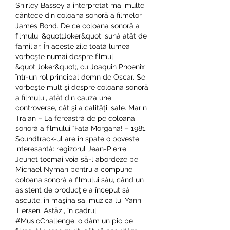
Shirley Bassey a interpretat mai multe 
cântece din coloana sonoră a filmelor 
James Bond. De ce coloana sonoră a 
filmului &quot;Joker&quot; sună atât de 
familiar. În aceste zile toată lumea 
vorbeşte numai despre filmul 
&quot;Joker&quot;, cu Joaquin Phoenix 
într-un rol principal demn de Oscar. Se 
vorbeşte mult şi despre coloana sonoră 
a filmului, atât din cauza unei 
controverse, cât şi a calităţii sale. Marin 
Traian – La fereastră de pe coloana 
sonoră a filmului “Fata Morgana! – 1981. 
Soundtrack-ul are în spate o poveste 
interesantă: regizorul Jean-Pierre 
Jeunet tocmai voia să-l abordeze pe 
Michael Nyman pentru a compune 
coloana sonoră a filmului său, când un 
asistent de producţie a început să 
asculte, în maşina sa, muzica lui Yann 
Tiersen. Astăzi, în cadrul 
#MusicChallenge, o dăm un pic pe 