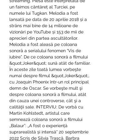
streaming. Piesa este interpretată de 
un faimos cântăreț al Turciei, pe 
numele lui Tugkan. Melodia a fost 
lansată pe data de 20 aprilie 2018 și a 
strâns mai bine de 14 milioane de 
vizionări pe YouTube și 153 de mii de 
aprecieri din partea ascultătorilor. 
Melodia a fost aleasă pe coloana 
sonoră a serialului fenomen “Vis de 
iubire”. De ce coloana sonoră a filmului 
&quot;Joker&quot; sună atât de familiar. 
În aceste zile toată lumea vorbeşte 
numai despre filmul &quot;Joker&quot;, 
cu Joaquin Phoenix într-un rol principal 
demn de Oscar. Se vorbeşte mult şi 
despre coloana sonoră a filmului, atât 
din cauza unei controverse, cât şi a 
calităţii sale. INTERVIU: De vorbă cu 
Martin Kohlstedt, artistul care 
semnează coloana sonoră a filmului 
„Balaur”: „A fost o experiență 
suprarealistă și intensă” 20 septembrie 
2022 Scris de Silvia Trașcă. Barbra 