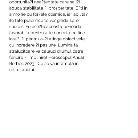
oportunita?i nea?teptate care sa i?i 
aduca stabilitate ?i prosperitate. E?ti in 
armonie cu for?ele cosmice, iar abilita?
ile tale puternice te vor ghida spre 
succes. Folose?te aceasta perioada 
favorabila pentru a te conecta cu tine 
insu?i ?i pentru a-?i atinge obiectivele 
cu incredere ?i pasiune. Lumina ta 
stralucitoare va calauzi drumul catre 
fericire ?i implinire! Horoscopul Anual 
Berbec 2023 ' Ce se va intampla in 
restul anului.
He owned several casinos including the 
Rampart (later demolished and 
replaced with the Eclipse), Tangiers, 
Whiskey Town, and Pike's Gambling 
Hall. Season Two [ ] Sam first appeared 
in Burked when his son was murdered; 
however, his importance to future plot 
developments is not revealed at this 
point, coloana sonoră a filmului casino 
de martin scorsese. Season Three [ ] In 