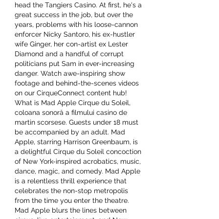
head the Tangiers Casino. At first, he's a 
great success in the job, but over the 
years, problems with his loose-cannon 
enforcer Nicky Santoro, his ex-hustler 
wife Ginger, her con-artist ex Lester 
Diamond and a handful of corrupt 
politicians put Sam in ever-increasing 
danger. Watch awe-inspiring show 
footage and behind-the-scenes videos 
on our CirqueConnect content hub! 
What is Mad Apple Cirque du Soleil, 
coloana sonoră a filmului casino de 
martin scorsese. Guests under 18 must 
be accompanied by an adult. Mad 
Apple, starring Harrison Greenbaum, is 
a delightful Cirque du Soleil concoction 
of New York-inspired acrobatics, music, 
dance, magic, and comedy. Mad Apple 
is a relentless thrill experience that 
celebrates the non-stop metropolis 
from the time you enter the theatre. 
Mad Apple blurs the lines between 