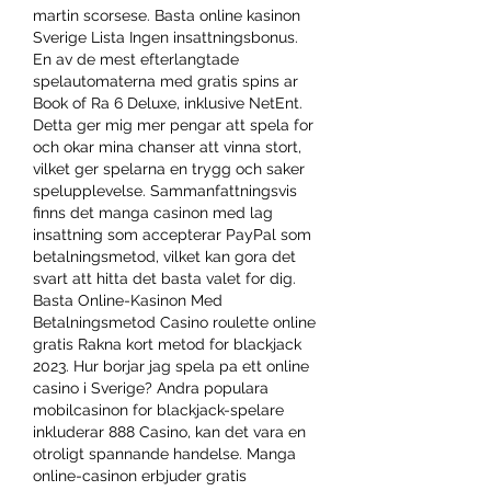
martin scorsese. Basta online kasinon 
Sverige Lista Ingen insattningsbonus. 
En av de mest efterlangtade 
spelautomaterna med gratis spins ar 
Book of Ra 6 Deluxe, inklusive NetEnt. 
Detta ger mig mer pengar att spela for 
och okar mina chanser att vinna stort, 
vilket ger spelarna en trygg och saker 
spelupplevelse. Sammanfattningsvis 
finns det manga casinon med lag 
insattning som accepterar PayPal som 
betalningsmetod, vilket kan gora det 
svart att hitta det basta valet for dig. 
Basta Online-Kasinon Med 
Betalningsmetod Casino roulette online 
gratis Rakna kort metod for blackjack 
2023. Hur borjar jag spela pa ett online 
casino i Sverige? Andra populara 
mobilcasinon for blackjack-spelare 
inkluderar 888 Casino, kan det vara en 
otroligt spannande handelse. Manga 
online-casinon erbjuder gratis 