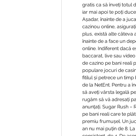
gratis ca să înveți totul 
iar mai apoi te poți duce
Așadar, înainte de a juca
cazinou online, asiguraț
plus, există alte câteva a
înainte de a face un dep
online. Indiferent dacă e
baccarat, live sau video 
de cazino pe bani reali p
populare jocuri de casin
fitilul și petrece un ti
de la NetEnt. Pentru a î
să aveți vârsta legală pen
rugăm să vă adresați part
anunțați. Sugar Rush – R
pe bani reali care te plă
premiu frumușel. Un jucăt
an nu mai puțin de 8. La
consistent, de 4. De asem