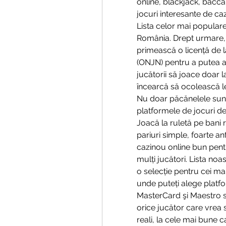
online, blackjack, baccar
jocuri interesante de caz
Lista celor mai populare 
România. Drept urmare, 
primească o licență de l
(ONJN) pentru a putea a
jucătorii să joace doar l
încearcă să ocolească le
Nu doar păcănelele sunt 
platformele de jocuri de
Joacă la ruletă pe bani r
pariuri simple, foarte an
cazinou online bun pentr
mulți jucători. Lista noa
o selecție pentru cei mai
unde puteți alege platfo
MasterCard şi Maestro su
orice jucător care vrea 
reali, la cele mai bune c