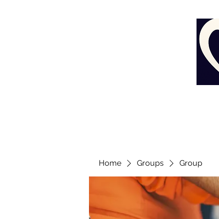
Home
Groups
Group