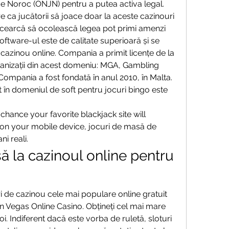
e Noroc (ONJN) pentru a putea activa legal. 
ca jucătorii să joace doar la aceste cazinouri 
încearcă să ocolească legea pot primi amenzi 
Software-ul este de calitate superioară și se 
cazinou online. Compania a primit licențe de la 
anizații din acest domeniu: MGA, Gambling 
mpania a fost fondată în anul 2010, în Malta. 
t în domeniul de soft pentru jocuri bingo este 
 chance your favorite blackjack site will 
 on your mobile device, jocuri de masă de 
i reali.
 la cazinoul online pentru 
i de cazinou cele mai populare online gratuit 
n Vegas Online Casino. Obțineți cel mai mare 
i. Indiferent dacă este vorba de ruletă, sloturi 