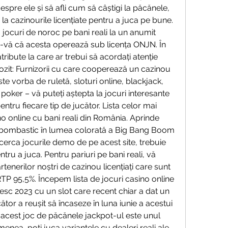
despre ele și să afli cum să câștigi la păcănele, 
 la cazinourile licențiate pentru a juca pe bune. 
 jocuri de noroc pe bani reali la un anumit 
i-vă că acesta operează sub licența ONJN. În 
tribute la care ar trebui să acordați atenție 
ozit: Furnizorii cu care cooperează un cazinou 
ste vorba de ruletă, sloturi online, blackjack, 
poker – vă puteți aștepta la jocuri interesante 
entru fiecare tip de jucător. Lista celor mai 
o online cu bani reali din România. Aprinde 
mp bombastic în lumea colorată a Big Bang Boom 
ncerca jocurile demo de pe acest site, trebuie 
tru a juca. Pentru pariuri pe bani reali, vă 
enerilor noștri de cazinou licențiați care sunt 
TP 95,5%. Începem lista de jocuri casino online 
tesc 2023 cu un slot care recent chiar a dat un 
or a reușit să încaseze în luna iunie a acestui 
 acest joc de păcănele jackpot-ul este unul 
enea, poți juca variantele cu dealeri reali ale 