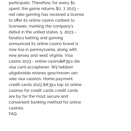
participate. Therefore, for every $1 
spent, the game returns $0. 7, 2023 – 
red rake gaming has received a license 
to offer its online casino content to 
licensees, marking the company’s 
debut in the united states. 5, 2023 – 
fanatics betting and gaming 
announced its online casino brand is 
now live in pennsylvania, along with 
new jersey and west virginia. Visa 
casino 2023 - online casino&#39;s die 
visa card accepteren. Wij hebben 
uitgebreide reviews geschreven van 
vele visa casino’s. Home payment 
credit cards 2023 &#39;s top 10 online 
casinos for credit cards credit cards 
are by far the most secure and 
convenient banking method for online 
casinos. 
FAQ.