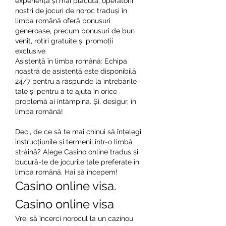
experiența și mai plăcută, operatorii 
noștri de jocuri de noroc traduși în 
limba română oferă bonusuri 
generoase, precum bonusuri de bun 
venit, rotiri gratuite și promoții 
exclusive.
Asistență în limba română: Echipa 
noastră de asistență este disponibilă 
24/7 pentru a răspunde la întrebările 
tale și pentru a te ajuta în orice 
problemă ai întâmpina. Și, desigur, în 
limba română!
Deci, de ce să te mai chinui să înțelegi 
instrucțiunile și termenii într-o limbă 
străină? Alege Casino online tradus și 
bucură-te de jocurile tale preferate în 
limba română. Hai să începem!
Casino online visa. 
Casino online visa
Vrei să încerci norocul la un cazinou 