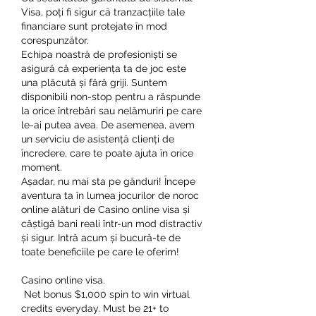
Visa, poți fi sigur că tranzacțiile tale 
financiare sunt protejate în mod 
corespunzător.
Echipa noastră de profesioniști se 
asigură că experiența ta de joc este 
una plăcută și fără griji. Suntem 
disponibili non-stop pentru a răspunde 
la orice întrebări sau nelămuriri pe care 
le-ai putea avea. De asemenea, avem 
un serviciu de asistență clienți de 
încredere, care te poate ajuta în orice 
moment.
Așadar, nu mai sta pe gânduri! Începe 
aventura ta în lumea jocurilor de noroc 
online alături de Casino online visa și 
câștigă bani reali într-un mod distractiv 
și sigur. Intră acum și bucură-te de 
toate beneficiile pe care le oferim!
Casino online visa.
 Net bonus $1,000 spin to win virtual 
credits everyday. Must be 21+ to 