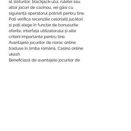
al sloturilor, blackjack-ului, ruletei sau 
altor jocuri de cazinou, vei găsi cu 
siguranță operatorul potrivit pentru tine. 
Poți verifica recenziile celorlalți jucători 
și poți alege în funcție de bonusurile 
oferite, interfața utilizatorului și alte 
criterii importante pentru tine.
Avantajele jocurilor de noroc online 
traduse în limba română. Casino online 
ukash.
Beneficiază de avantajele jocurilor de 
noroc online traduse în limba română. 
Vei înțelege mai ușor instrucțiunile de 
joc, vei avea acces la suport în limba ta 
maternă și vei putea să te bucuri de o 
experiență de joc autentică, fără a te 
încurca în traduceri greșite sau neclare.
Acces la jocuri de noroc în limba 
română
Asistență în limba maternă
Experiență de joc autentică
Bonusuri și oferte speciale pentru 