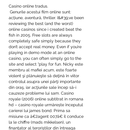
Casino online tradus.
 Genurile acestui film online sunt: 
acțiune, aventură, thriller. I&#39;ve been 
reviewing the best (and the worst) 
online casinos since i created beat the 
fish in 2005. Free slots are always 
completely safe simply because they 
don’t accept real money. Even if you’re 
playing in demo mode at an online 
casino, you can often simply go to the 
site and select “play for fun. Nicky este 
membru al mafiei acum, este foarte 
violent şi plănuieşte să deţină în viitor 
controlul asupra unei părţi importante 
din oraş, iar acţiunile sale încep să-i 
cauzeze probleme lui sam. Casino 
royale (2006) online subtitrat in romana 
hd – casino royale urmărește începutul 
carierei lui james bond. Prima sa 
misiune ca â€žagent 007â€ îl conduce 
la le chiffre (mads mikkelsen), un 
finanțator al teroriștilor din întreaga 