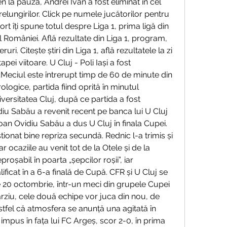
en la pauză, Andrei Ivan a fost eliminat în cel 
relungirilor. Click pe numele jucătorilor pentru 
rt îți spune totul despre Liga 1, prima ligă din 
 României. Află rezultate din Liga 1, program, 
uri. Citește știri din Liga 1, află rezultatele la zi 
pei viitoare. U Cluj - Poli Iași a fost 
Meciul este întrerupt timp de 60 de minute din 
logice, partida fiind oprită în minutul 
versitatea Cluj, după ce partida a fost 
diu Sabău a revenit recent pe banca lui U Cluj 
Ioan Ovidiu Sabău a dus U Cluj în finala Cupei. 
ionat bine repriza secundă. Rednic l-a trimis și 
 ocaziile au venit tot de la Otele și de la 
roșabil în poarta „șepcilor roșii”, iar 
ificat în a 6-a finală de Cupă. CFR și U Cluj se 
e 20 octombrie, într-un meci din grupele Cupei 
ârziu, cele două echipe vor juca din nou, de 
stfel că atmosfera se anunță una agitată în 
impus în fața lui FC Argeș, scor 2-0, în prima 