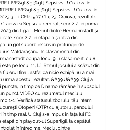
RE LIVE&gt;&gt;&gt;] Sepsi vs U Craiova în 
ITERE LIVE&gt;&gt;&gt;] Sepsi vs U Craiova în 
 2023 3 - 1 CFR 1907 Cluj 23. Craiova, rezultate 
raiova și Sepsi au remizat, scor 2-2, în prima 
023 din Liga 1. Meciul dintre Hermannstadt și 
litate, scor 2-2, în etapa a șaptea din 
 un gol superb înscris în prelungiri de 
arius Măldărășanu. În clasamentul din 
mannstadt ocupă locul 9 în clasament, cu 8 
este pe locul 11, […]. Ritmul jocului a scăzut din 
fluierul final, astfel că nicio echipă nu a mai 
 În urma acestui rezultat, &#39;U&#39; Cluj a 
ci puncte, în timp ce Dinamo rămâne în subsolul 
un punct. VIDEO cu rezumatul meciului 
 1-1:. Verifică statusul zborului tău intern 
Bucureşti Otopeni (OTP) cu ajutorul panoului 
i în timp real. U Cluj s-a impus în fața lui FC 
 etapă din playout-ul Superligii, la capătul 
trolat în întregime. Meciul dintre 