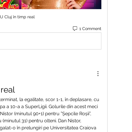
U Cluj în timp real
1 Comment
 real
erminat, la egalitate, scor 1-1, în deplasare, cu 
apa a 10-a a SuperLigii. Golurile din acest meci 
stor (minutul 90+1) pentru ”Șepcile Roșii”, 
minutul 31) pentru olteni. Dan Nistor, 
lat-o în prelungiri pe Universitatea Craiova 