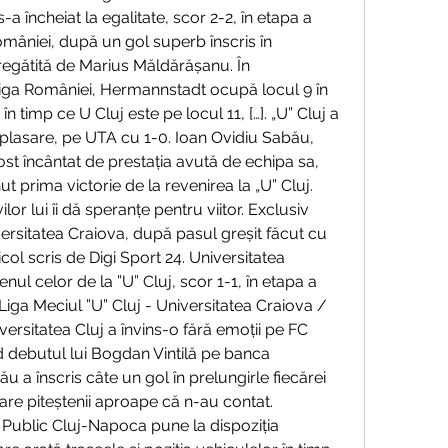
a încheiat la egalitate, scor 2-2, în etapa a 
âniei, după un gol superb înscris în 
regătită de Marius Măldărășanu. În 
ga României, Hermannstadt ocupă locul 9 în 
 timp ce U Cluj este pe locul 11, […]. „U” Cluj a 
deplasare, pe UTA cu 1-0. Ioan Ovidiu Sabău, 
fost încântat de prestația avută de echipa sa, 
t prima victorie de la revenirea la „U” Cluj. 
or lui îi dă speranțe pentru viitor. Exclusiv 
rsitatea Craiova, după pasul greșit făcut cu 
col scris de Digi Sport 24. Universitatea 
nul celor de la ”U” Cluj, scor 1-1, în etapa a 
Liga Meciul ”U” Cluj - Universitatea Craiova / 
versitatea Cluj a învins-o fără emoții pe FC 
d debutul lui Bogdan Vintilă pe banca 
u a înscris câte un gol în prelungirle fiecărei 
care piteștenii aproape că n-au contat. 
ublic Cluj-Napoca pune la dispoziția 