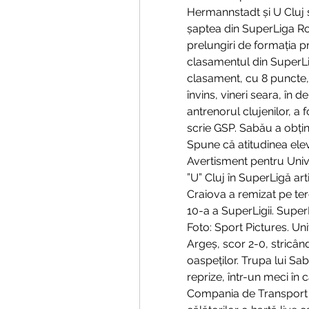
Hermannstadt și U Cluj s-
șaptea din SuperLiga Rom
prelungiri de formația p
clasamentul din SuperLi
clasament, cu 8 puncte, în
învins, vineri seara, în 
antrenorul clujenilor, a 
scrie GSP. Sabău a obținu
Spune că atitudinea elevil
Avertisment pentru Unive
”U” Cluj în SuperLigă arti
Craiova a remizat pe tere
10-a a SuperLigii. Super
Foto: Sport Pictures. Uni
Argeș, scor 2-0, stricân
oaspeților. Trupa lui Sabă
reprize, într-un meci în 
Compania de Transport P