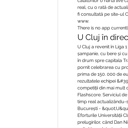
călătorilor o hartă live c
real, cu o rată de actua
fi consultată pe site-ul
www. 
There is no app currently
U Cluj în direc
U Cluj a revenit în Liga 1
șampanie, cu bere și cu
în drum spre capitala Tra
pornit celebrarea cu pro
prima de 150. 000 de eur
rezultatele echipei &#39
competiții din mai mult 
Flashscore. Serviciul de
timp real actualizându-s
București - &quot;U&quot
Eforturile Universității C
prelugirilor, când Dan Nis