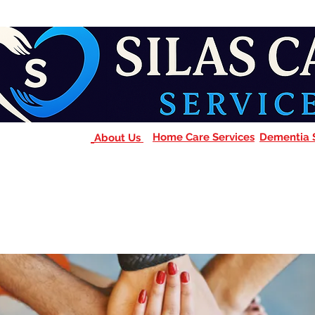
Home Care Services
Dementia 
About Us