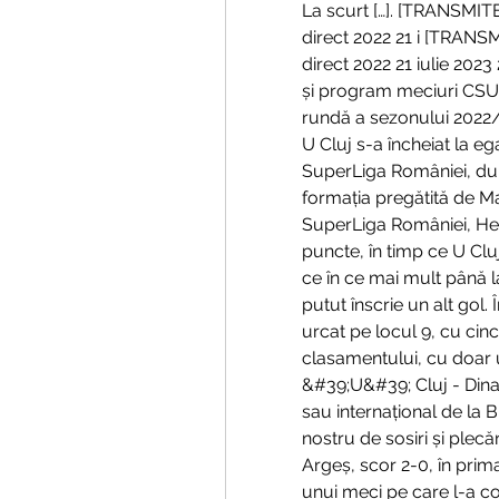
La scurt […]. [TRANSMITE
direct 2022 21 i [TRANSM
direct 2022 21 iulie 2023
și program meciuri CSU C
rundă a sezonului 2022/2
U Cluj s-a încheiat la ega
SuperLiga României, după
formația pregătită de M
SuperLiga României, Her
puncte, în timp ce U Cluj 
ce în ce mai mult până la 
putut înscrie un alt gol.
urcat pe locul 9, cu cin
clasamentului, cu doar 
&#39;U&#39; Cluj - Dinamo
sau internațional de la 
nostru de sosiri și plecăr
Argeș, scor 2-0, în prima
unui meci pe care l-a con