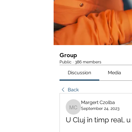
Group
Public
·
386 members
Discussion
Media
Back
Margert Czolba
September 24, 2023
Margert Czolba
U Cluj în timp real, u 