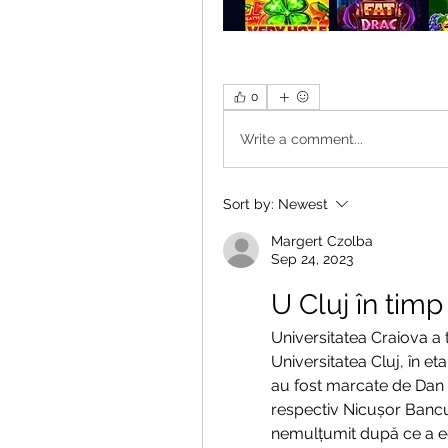
0
Write a comment...
Sort by:
Newest
Margert Czolba
Sep 24, 2023
U Cluj în timp
Universitatea Craiova a t
Universitatea Cluj, în et
au fost marcate de Dan Ni
respectiv Nicușor Bancu (
nemulțumit după ce a ega