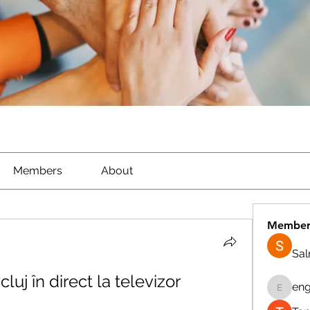
Members
About
Member
Sa
cluj în direct la televizor
eng
engine.