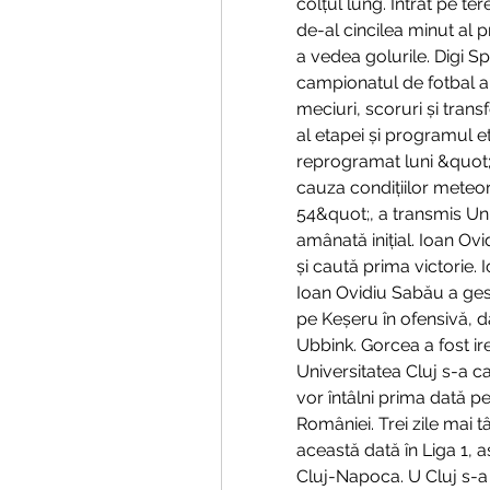
colțul lung. Intrat pe ter
de-al cincilea minut al p
a vedea golurile. Digi Spo
campionatul de fotbal al
meciuri, scoruri și transfer
al etapei și programul eta
reprogramat luni &quot;
cauza condițiilor meteoro
54&quot;, a transmis Uni
amânată inițial. Ioan Ovi
și caută prima victorie. 
Ioan Ovidiu Sabău a gest
pe Keșeru în ofensivă, dar
Ubbink. Gorcea a fost irep
Universitatea Cluj s-a cal
vor întâlni prima dată p
României. Trei zile mai t
această dată în Liga 1, a
Cluj-Napoca. U Cluj s-a 