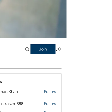
Join
s
lman Khan
Follow
ine.aszm888
Follow
aszm888