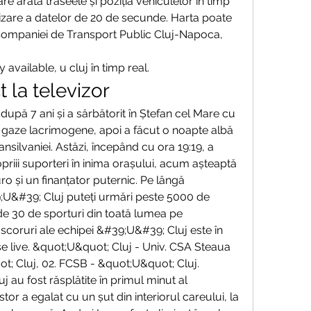
are arată traseele și poziția vehiculelor în timp 
lizare a datelor de 20 de secunde. Harta poate 
 Companiei de Transport Public Cluj-Napoca, 
 available, u cluj în timp real.
t la televizor
 după 7 ani și a sărbătorit în Ștefan cel Mare cu 
 gaze lacrimogene, apoi a făcut o noapte albă 
nsilvaniei. Astăzi, începând cu ora 19:19, a 
priii suporteri în inima orașului, acum așteaptă 
o și un finanțator puternic. Pe lângă 
;U&#39; Cluj puteți urmări peste 5000 de 
de 30 de sporturi din toată lumea pe 
 scoruri ale echipei &#39;U&#39; Cluj este în 
e live. &quot;U&quot; Cluj - Univ. CSA Steaua 
; Cluj, 02. FCSB - &quot;U&quot; Cluj. 
luj au fost răsplătite în primul minut al 
tor a egalat cu un șut din interiorul careului, la 