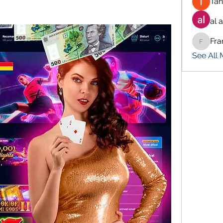
Tan
al 
Fra
Francis
See All