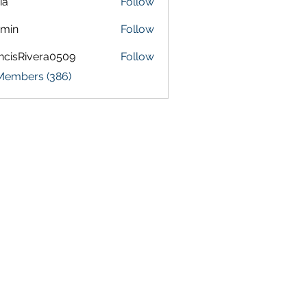
ia
Follow
amin
Follow
ncisRivera0509
Follow
Rivera0509
 Members (386)