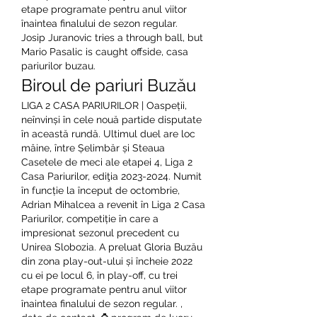
etape programate pentru anul viitor 
înaintea finalului de sezon regular. 
Josip Juranovic tries a through ball, but 
Mario Pasalic is caught offside, casa 
pariurilor buzau.
Biroul de pariuri Buzău
LIGA 2 CASA PARIURILOR | Oaspeții, 
neînvinși în cele nouă partide disputate 
în această rundă. Ultimul duel are loc 
mâine, între Șelimbăr și Steaua 
Casetele de meci ale etapei 4, Liga 2 
Casa Pariurilor, ediţia 2023-2024. Numit 
în funcție la început de octombrie, 
Adrian Mihalcea a revenit în Liga 2 Casa 
Pariurilor, competiție în care a 
impresionat sezonul precedent cu 
Unirea Slobozia. A preluat Gloria Buzău 
din zona play-out-ului și încheie 2022 
cu ei pe locul 6, în play-off, cu trei 
etape programate pentru anul viitor 
înaintea finalului de sezon regular. , 