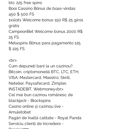
btc 225 free spins
Booi Cassino Bônus de boas-vindas 
450 $ 500 FS
1xslots Welcome bonus 150 R$ 25 giros 
grátis
CampeonBet Welcome bonus 2000 R$ 
25 FS
Metaspins Bônus para pagamento 125 
$ 225 FS
<br>
Cum depuneți bani la un cazinou?: 
Bitcoin, criptomonedă BTC, LTC, ETH, 
VISA, Mastercard, Maestro, Skrill, 
Neteller, Paysafecard, Zimpler, 
INSTADEBIT, Webmoney<br>
Cel mai bun cazinou românesc de 
blackjack - Blockspins
Casino online și cazinou live - 
Amuletobet
Pagări de înaltă calitate - Royal Panda
Serviciu clienți de încredere - 