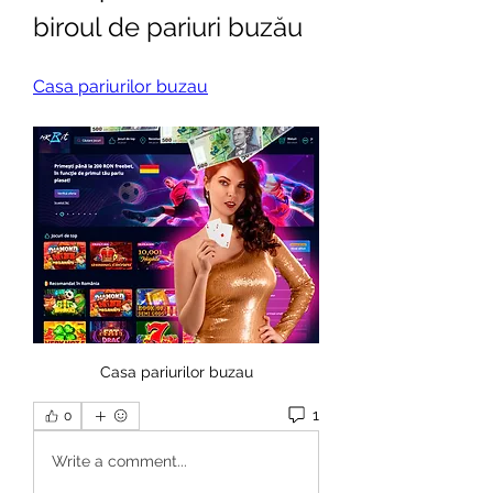
biroul de pariuri buzău
Casa pariurilor buzau
Casa pariurilor buzau
1
0
Write a comment...