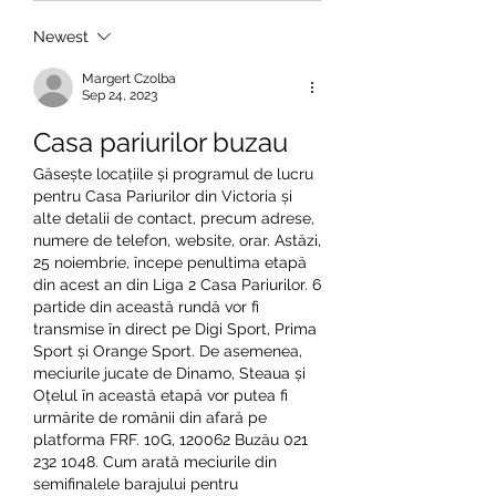
Newest
Margert Czolba
Sep 24, 2023
Casa pariurilor buzau
Găsește locațiile și programul de lucru 
pentru Casa Pariurilor din Victoria și 
alte detalii de contact, precum adrese, 
numere de telefon, website, orar. Astăzi, 
25 noiembrie, începe penultima etapă 
din acest an din Liga 2 Casa Pariurilor. 6 
partide din această rundă vor fi 
transmise în direct pe Digi Sport, Prima 
Sport și Orange Sport. De asemenea, 
meciurile jucate de Dinamo, Steaua și 
Oțelul în această etapă vor putea fi 
urmărite de românii din afară pe 
platforma FRF. 10G, 120062 Buzău 021 
232 1048. Cum arată meciurile din 
semifinalele barajului pentru 