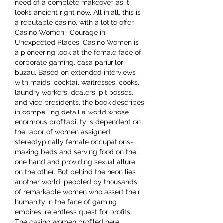
need of a complete makeover, as it 
looks ancient right now. All in all, this is 
a reputable casino, with a lot to offer. 
Casino Women : Courage in 
Unexpected Places. Casino Women is 
a pioneering look at the female face of 
corporate gaming, casa pariurilor 
buzau. Based on extended interviews 
with maids, cocktail waitresses, cooks, 
laundry workers, dealers, pit bosses, 
and vice presidents, the book describes 
in compelling detail a world whose 
enormous profitability is dependent on 
the labor of women assigned 
stereotypically female occupations-
making beds and serving food on the 
one hand and providing sexual allure 
on the other. But behind the neon lies 
another world, peopled by thousands 
of remarkable women who assert their 
humanity in the face of gaming 
empires' relentless quest for profits. 
The casino women profiled here 