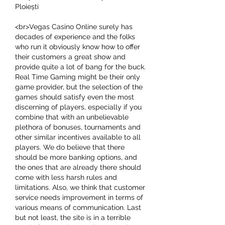
Ploiești 
<br>Vegas Casino Online surely has 
decades of experience and the folks 
who run it obviously know how to offer 
their customers a great show and 
provide quite a lot of bang for the buck. 
Real Time Gaming might be their only 
game provider, but the selection of the 
games should satisfy even the most 
discerning of players, especially if you 
combine that with an unbelievable 
plethora of bonuses, tournaments and 
other similar incentives available to all 
players. We do believe that there 
should be more banking options, and 
the ones that are already there should 
come with less harsh rules and 
limitations. Also, we think that customer 
service needs improvement in terms of 
various means of communication. Last 
but not least, the site is in a terrible 