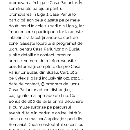
promovarea în Liga 2 Casa Pariurilor. În 
semifinalele barajului pentru 
promovarea în Liga 2 Casa Pariurilor 
participă echipele clasate pe primele 
două locuri în cele 10 serii din Liga 3, iar 
împerecherea participantelor la aceste 
întâlniri s-a făcut ținându-se cont de 
zone. Găsește locațiile și programul de 
lucru pentru Casa Pariurilor din Buzău 
și alte detalii de contact, precum 
adrese, numere de telefon, website, 
orar. Informaţii complete despre Casa 
Pariurilor Buzau din Buzău, Cart. 10G, 
pe Cylex și găsiţi inclusiv ☎ 021 232 1. , 
date de contact, ⌚ program de lucru. 
Casa Pariurilor aduce distracția și 
câștigurile mai aproape de tine. Cu 
Bonus de 600 de lei la prima depunere 
și cu multe surprize pe parcursul 
aventurii tale în pariurile online! Intră în 
joc cu cea mai nouă aplicație sport din 
România! După neașteptatul succes cu 