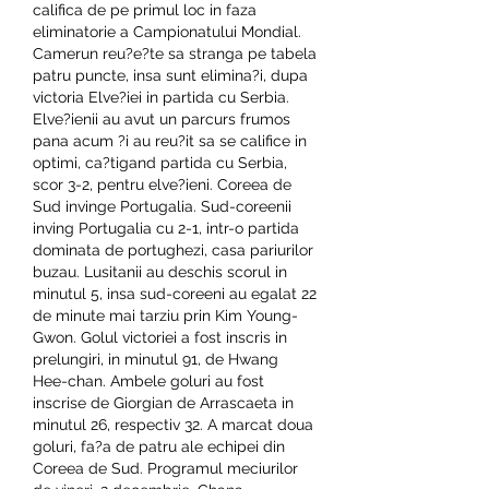
califica de pe primul loc in faza 
eliminatorie a Campionatului Mondial. 
Camerun reu?e?te sa stranga pe tabela 
patru puncte, insa sunt elimina?i, dupa 
victoria Elve?iei in partida cu Serbia. 
Elve?ienii au avut un parcurs frumos 
pana acum ?i au reu?it sa se califice in 
optimi, ca?tigand partida cu Serbia, 
scor 3-2, pentru elve?ieni. Coreea de 
Sud invinge Portugalia. Sud-coreenii 
inving Portugalia cu 2-1, intr-o partida 
dominata de portughezi, casa pariurilor 
buzau. Lusitanii au deschis scorul in 
minutul 5, insa sud-coreeni au egalat 22 
de minute mai tarziu prin Kim Young-
Gwon. Golul victoriei a fost inscris in 
prelungiri, in minutul 91, de Hwang 
Hee-chan. Ambele goluri au fost 
inscrise de Giorgian de Arrascaeta in 
minutul 26, respectiv 32. A marcat doua 
goluri, fa?a de patru ale echipei din 
Coreea de Sud. Programul meciurilor 