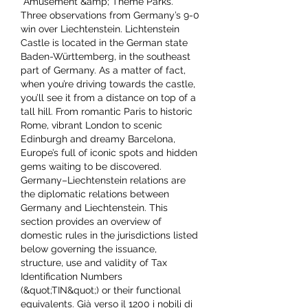
 Amusement &amp; Theme Parks. 
Three observations from Germany’s 9-0 
win over Liechtenstein. Lichtenstein 
Castle is located in the German state 
Baden-Württemberg, in the southeast 
part of Germany. As a matter of fact, 
when you’re driving towards the castle, 
you’ll see it from a distance on top of a 
tall hill. From romantic Paris to historic 
Rome, vibrant London to scenic 
Edinburgh and dreamy Barcelona, 
Europe’s full of iconic spots and hidden 
gems waiting to be discovered. 
Germany–Liechtenstein relations are 
the diplomatic relations between 
Germany and Liechtenstein. This 
section provides an overview of 
domestic rules in the jurisdictions listed 
below governing the issuance, 
structure, use and validity of Tax 
Identification Numbers 
(&quot;TIN&quot;) or their functional 
equivalents. Già verso il 1200 i nobili di 