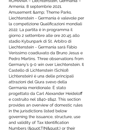
ROMÂNIA – Liechtenstein, Germania – 
Armenia; 8 septembrie 2021. 
Amusement &amp; Theme Parks. 
Liechtenstein - Germania è valevole per 
la competizione Qualificazioni mondiali 
2022. La partita è in programma il 
giorno 2 settembre alle ore 20:45 allo 
stadio Kybunpark di St. Arbitro di 
Liechtenstein - Germania sarà Fábio 
Veríssimo coadiuvato da Bruno Jesus e 
Pedro Martins. Three observations from 
Germany’s 9-0 win over Liechtenstein. Il 
Castello di Lichtenstein (Schloß 
Lichtenstein) è una delle principali 
attrazioni del Giura svevo della 
Germania meridionale. È stato 
progettato da Carl Alexander Heideloff 
e costruito nel 1840-1842. This section 
provides an overview of domestic rules 
in the jurisdictions listed below 
governing the issuance, structure, use 
and validity of Tax Identification 
Numbers (&quot;TIN&quot;) or their 