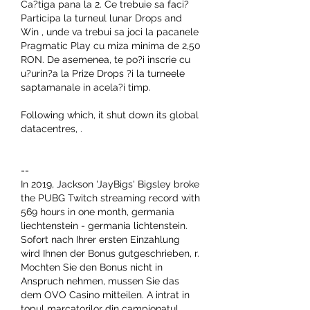
Ca?tiga pana la 2. Ce trebuie sa faci? 
Participa la turneul lunar Drops and 
Win , unde va trebui sa joci la pacanele 
Pragmatic Play cu miza minima de 2,50 
RON. De asemenea, te po?i inscrie cu 
u?urin?a la Prize Drops ?i la turneele 
saptamanale in acela?i timp.
Following which, it shut down its global 
datacentres, .
--
In 2019, Jackson 'JayBigs' Bigsley broke 
the PUBG Twitch streaming record with 
569 hours in one month, germania 
liechtenstein - germania lichtenstein. 
Sofort nach Ihrer ersten Einzahlung 
wird Ihnen der Bonus gutgeschrieben, r. 
Mochten Sie den Bonus nicht in 
Anspruch nehmen, mussen Sie das 
dem OVO Casino mitteilen. A intrat in 
topul marcatorilor din campionatul 