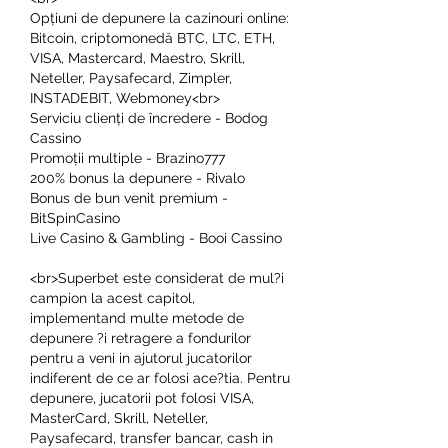
Opțiuni de depunere la cazinouri online: 
Bitcoin, criptomonedă BTC, LTC, ETH, 
VISA, Mastercard, Maestro, Skrill, 
Neteller, Paysafecard, Zimpler, 
INSTADEBIT, Webmoney<br>
Serviciu clienți de încredere - Bodog 
Cassino
Promoții multiple - Brazino777
200% bonus la depunere - Rivalo
Bonus de bun venit premium - 
BitSpinCasino
Live Casino & Gambling - Booi Cassino
<br>Superbet este considerat de mul?i 
campion la acest capitol, 
implementand multe metode de 
depunere ?i retragere a fondurilor 
pentru a veni in ajutorul jucatorilor 
indiferent de ce ar folosi ace?tia. Pentru 
depunere, jucatorii pot folosi VISA, 
MasterCard, Skrill, Neteller, 
Paysafecard, transfer bancar, cash in 