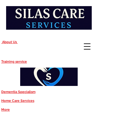
About Us
Training service
Dementia Specialism
Home Care Services
More