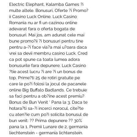
Electric Elephant, Kalamba Games ?i 
multe altele. Bonusuri, Oferte ?i Promo?
ii Casino Luck Online. Luck Casino 
Romania nu ar fi un cazinou online 
adevarat fara o oferta bogata de 
bonusuri. Mai jos, am adunat cele mai 
bune promo?ii ?i bonusuri pentru tine 
pentru a-?i face via?a mai u?oara daca 
vrei sa devii membru casino Luck. Cred 
ca pot spune ca toata lumea adora 
bonusurile fara depunere. Luck Casino 
?tie acest lucru ?i are ?i un bonus de 
top. Prime?ti 25 de rotiri gratuite pe 
care le po?i folosi la jocul de pacanele 
online Big Buffalo Badlands. Ce trebuie 
sa faci pentru a ob?ine acest premiu? 
Bonus de Bun Venit ' Pana la 3. Daca te 
hotara?ti sa-?i incerci norocul, cite?te 
cu aten?ie cum po?i solicita bonusul de 
bun venit: ?? Prima depunere ?? 30% 
pana la 1. Premii Lunare de 2, germania 
liechtenstein - germania lichtenstein. 