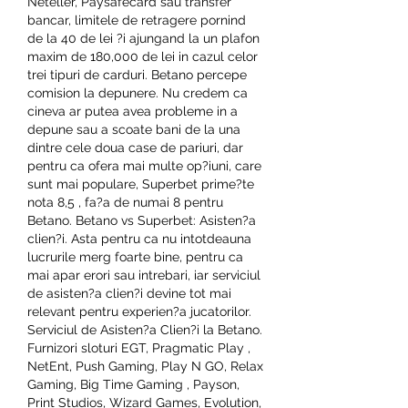
Neteller, Paysafecard sau transfer 
bancar, limitele de retragere pornind 
de la 40 de lei ?i ajungand la un plafon 
maxim de 180,000 de lei in cazul celor 
trei tipuri de carduri. Betano percepe 
comision la depunere. Nu credem ca 
cineva ar putea avea probleme in a 
depune sau a scoate bani de la una 
dintre cele doua case de pariuri, dar 
pentru ca ofera mai multe op?iuni, care 
sunt mai populare, Superbet prime?te 
nota 8,5 , fa?a de numai 8 pentru 
Betano. Betano vs Superbet: Asisten?a 
clien?i. Asta pentru ca nu intotdeauna 
lucrurile merg foarte bine, pentru ca 
mai apar erori sau intrebari, iar serviciul 
de asisten?a clien?i devine tot mai 
relevant pentru experien?a jucatorilor. 
Serviciul de Asisten?a Clien?i la Betano. 
Furnizori sloturi EGT, Pragmatic Play , 
NetEnt, Push Gaming, Play N GO, Relax 
Gaming, Big Time Gaming , Payson, 
Print Studios, Wizard Games, Evolution, 