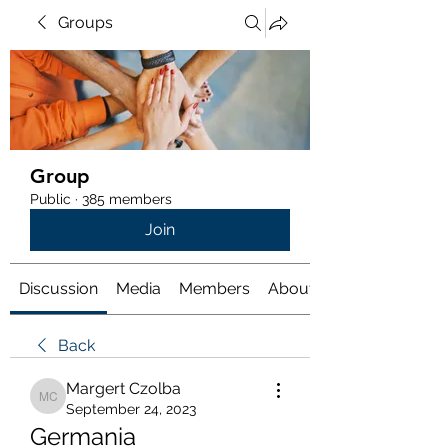
Groups
Group
Public
·
385 members
Join
Discussion
Media
Members
About
Back
Margert Czolba
Margert Czolba
September 24, 2023
Germania 