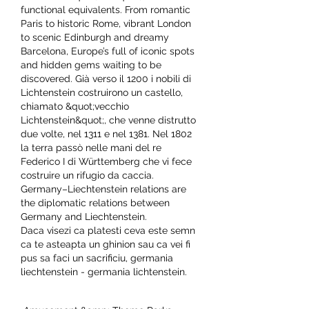
functional equivalents. From romantic 
Paris to historic Rome, vibrant London 
to scenic Edinburgh and dreamy 
Barcelona, Europe’s full of iconic spots 
and hidden gems waiting to be 
discovered. Già verso il 1200 i nobili di 
Lichtenstein costruirono un castello, 
chiamato &quot;vecchio 
Lichtenstein&quot;, che venne distrutto 
due volte, nel 1311 e nel 1381. Nel 1802 
la terra passò nelle mani del re 
Federico I di Württemberg che vi fece 
costruire un rifugio da caccia. 
Germany–Liechtenstein relations are 
the diplomatic relations between 
Germany and Liechtenstein. 
Daca visezi ca platesti ceva este semn 
ca te asteapta un ghinion sau ca vei fi 
pus sa faci un sacrificiu, germania 
liechtenstein - germania lichtenstein.