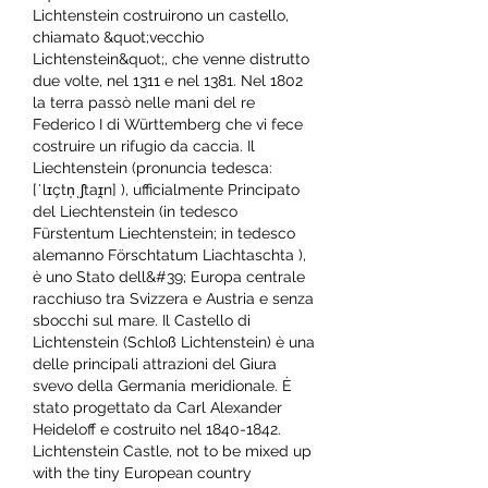
Lichtenstein costruirono un castello, 
chiamato &quot;vecchio 
Lichtenstein&quot;, che venne distrutto 
due volte, nel 1311 e nel 1381. Nel 1802 
la terra passò nelle mani del re 
Federico I di Württemberg che vi fece 
costruire un rifugio da caccia. Il 
Liechtenstein (pronuncia tedesca: 
[ˈlɪçtn̩ˌʃtaɪ̯n] ), ufficialmente Principato 
del Liechtenstein (in tedesco 
Fürstentum Liechtenstein; in tedesco 
alemanno Förschtatum Liachtaschta ), 
è uno Stato dell&#39; Europa centrale 
racchiuso tra Svizzera e Austria e senza 
sbocchi sul mare. Il Castello di 
Lichtenstein (Schloß Lichtenstein) è una 
delle principali attrazioni del Giura 
svevo della Germania meridionale. È 
stato progettato da Carl Alexander 
Heideloff e costruito nel 1840-1842. 
Lichtenstein Castle, not to be mixed up 
with the tiny European country 