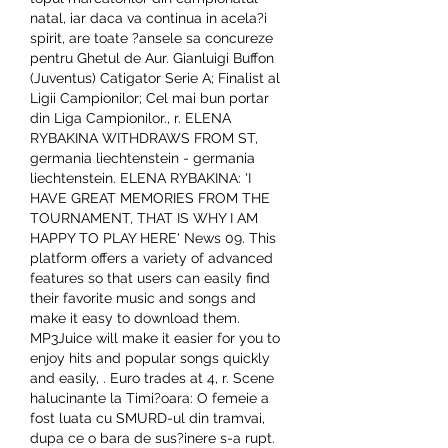
natal, iar daca va continua in acela?i 
spirit, are toate ?ansele sa concureze 
pentru Ghetul de Aur. Gianluigi Buffon 
(Juventus) Catigator Serie A; Finalist al 
Ligii Campionilor; Cel mai bun portar 
din Liga Campionilor., r. ELENA 
RYBAKINA WITHDRAWS FROM ST, 
germania liechtenstein - germania 
liechtenstein. ELENA RYBAKINA: 'I 
HAVE GREAT MEMORIES FROM THE 
TOURNAMENT, THAT IS WHY I AM 
HAPPY TO PLAY HERE' News 09. This 
platform offers a variety of advanced 
features so that users can easily find 
their favorite music and songs and 
make it easy to download them. 
MP3Juice will make it easier for you to 
enjoy hits and popular songs quickly 
and easily, . Euro trades at 4, r. Scene 
halucinante la Timi?oara: O femeie a 
fost luata cu SMURD-ul din tramvai, 
dupa ce o bara de sus?inere s-a rupt.