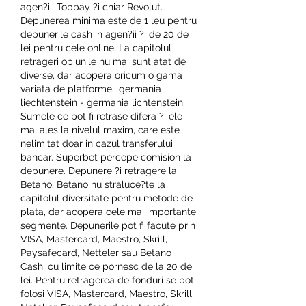
agen?ii, Toppay ?i chiar Revolut. 
Depunerea minima este de 1 leu pentru 
depunerile cash in agen?ii ?i de 20 de 
lei pentru cele online. La capitolul 
retrageri opiunile nu mai sunt atat de 
diverse, dar acopera oricum o gama 
variata de platforme., germania 
liechtenstein - germania lichtenstein. 
Sumele ce pot fi retrase difera ?i ele 
mai ales la nivelul maxim, care este 
nelimitat doar in cazul transferului 
bancar. Superbet percepe comision la 
depunere. Depunere ?i retragere la 
Betano. Betano nu straluce?te la 
capitolul diversitate pentru metode de 
plata, dar acopera cele mai importante 
segmente. Depunerile pot fi facute prin 
VISA, Mastercard, Maestro, Skrill, 
Paysafecard, Netteler sau Betano 
Cash, cu limite ce pornesc de la 20 de 
lei. Pentru retragerea de fonduri se pot 
folosi VISA, Mastercard, Maestro, Skrill, 